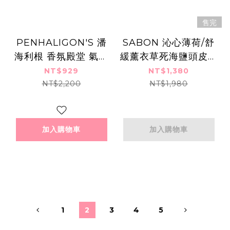
售完
PENHALIGON'S 潘
SABON 沁心薄荷/舒
海利根 香氛殿堂 氣味
緩薰衣草死海鹽頭皮磨
圖書館禮盒 Scent
砂膏(300g)-國際航空
NT$929
NT$1,380
Library(2mlX8)-新
版-多款
NT$2,200
NT$1,980
版-香水航空版
加入購物車
加入購物車
1
2
3
4
5