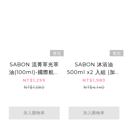
售完
售完
SABON 流菁萃光萃
SABON 沐浴油
油(100ml)-國際航空
500ml x2 入組 (加碼
版-流光夜宴
贈品牌擴香 100ml-國
NT$1,299
NT$1,980
際航空版)-限定年終回
NT$1,580
NT$4,140
饋組
加入購物車
加入購物車