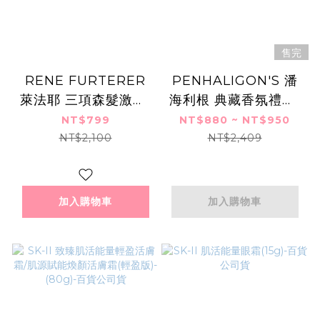
售完
RENE FURTERER
PENHALIGON'S 潘
萊法耶 三項森髮激活/
海利根 典藏香氛禮盒/
複方精油養護髮浴
典藏香氛小熊限量禮盒
NT$799
NT$880 ~ NT$950
(500ml)-國際航空版
(2mlX6)-航版
NT$2,100
NT$2,409
加入購物車
加入購物車