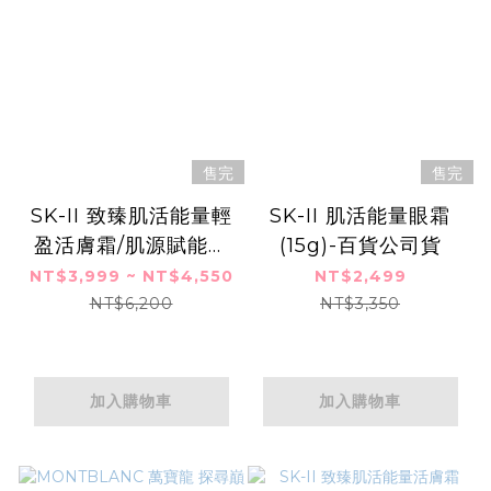
售完
售完
SK-II 致臻肌活能量輕
SK-II 肌活能量眼霜
盈活膚霜/肌源賦能煥
(15g)-百貨公司貨
顏活膚霜(輕盈版)-
NT$3,999 ~ NT$4,550
NT$2,499
(80g)-百貨公司貨
NT$6,200
NT$3,350
加入購物車
加入購物車