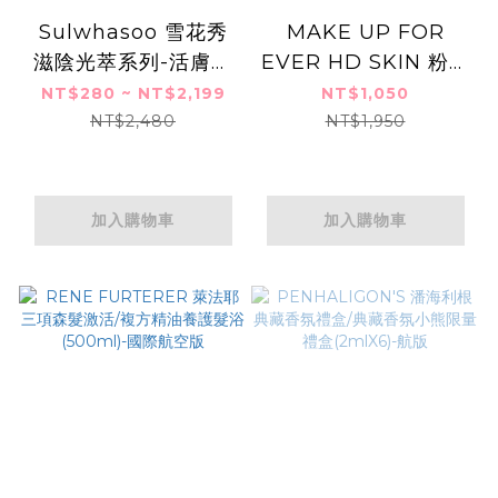
Sulwhasoo 雪花秀
MAKE UP FOR
滋陰光萃系列-活膚緊
EVER HD SKIN 粉無
顏霜(50ml)/活膚乳
痕柔霧空氣粉餅(11g)
NT$280 ~ NT$2,199
NT$1,050
(125ml)/活膚水
#1N06 #1R02-航空
NT$2,480
NT$1,950
(150ml)-公司貨
版
加入購物車
加入購物車