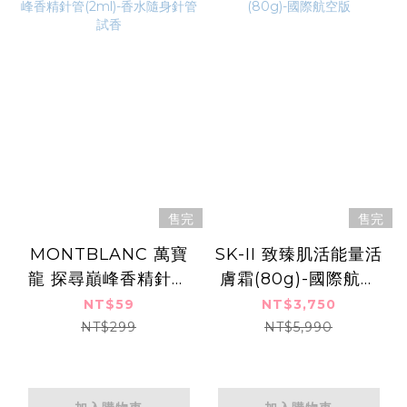
售完
售完
MONTBLANC 萬寶
SK-II 致臻肌活能量活
龍 探尋巔峰香精針管
膚霜(80g)-國際航空
(2ml)-香水隨身針管
版
NT$59
NT$3,750
試香
NT$299
NT$5,990