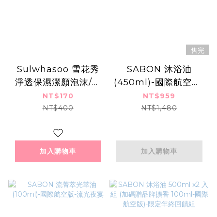
售完
Sulwhasoo 雪花秀
SABON 沐浴油
淨透保濕潔顏泡沫/潔
(450ml)-國際航空版-
顏油(50ml)-國際航空
流光夜宴
NT$170
NT$959
版
NT$400
NT$1,480
加入購物車
加入購物車