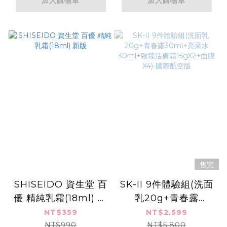
加入購物車
加入購物車
售完
SHISEIDO 資生堂 百
SK-II 9件體驗組(洗面
優 精純乳霜(18ml) 新
乳20g+青春露
版
30ml+亮采水
NT$359
NT$2,599
30ml+致臻活膚霜
NT$990
NT$5,800