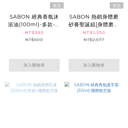
售完
售完
SABON 經典香氛沐
SABON 熱銷身體磨
浴油(100ml)-多款-國
砂膏聖誕組[身體磨砂
際航空版
膏+木勺+小熊毛巾+提
NT$365
NT$1,350
袋]-聖誕交換禮物
NT$600
NT$2,577
加入購物車
加入購物車