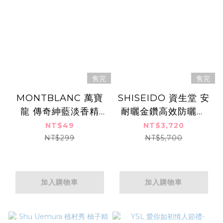
售完
售完
MONTBLANC 萬寶
SHISEIDO 資生堂 安
龍 傳奇紳藍淡香精
耐曬金鑽高效防曬露
(1.2ml)-香水隨身針管
NA 5X版SPF50+
NT$49
NT$3,720
試香
PA++++(60mlX6)囤
NT$299
NT$5,700
貨組
加入購物車
加入購物車