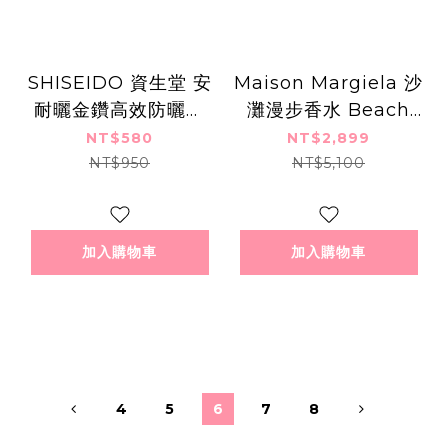
SHISEIDO 資生堂 安
Maison Margiela 沙
耐曬金鑽高效防曬露
灘漫步香水 Beach
NA 5X版SPF50+
Walk (100ml)-國際
NT$580
NT$2,899
PA++++(60ml)-百貨
航空版
NT$950
NT$5,100
公司貨
加入購物車
加入購物車
4
5
6
7
8