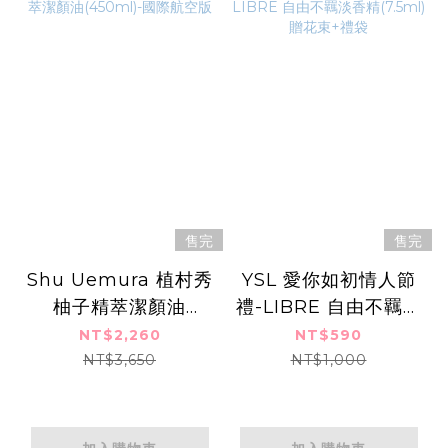
售完
售完
Shu Uemura 植村秀
YSL 愛你如初情人節
柚子精萃潔顏油
禮-LIBRE 自由不羈淡
(450ml)-國際航空版
香精(7.5ml) 贈花束
NT$2,260
NT$590
+禮袋
NT$3,650
NT$1,000