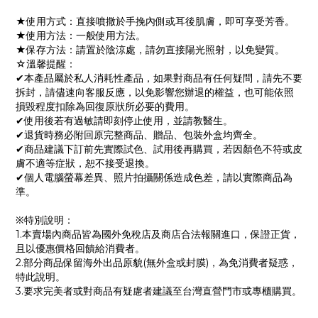
★使用方式：直接噴撒於手挽內側或耳後肌膚，即可享受芳香。
★使用方法：一般使用方法。
★保存方法：請置於陰涼處，請勿直接陽光照射，以免變質。
☆溫馨提醒：
✔本產品屬於私人消耗性產品，如果對商品有任何疑問，請先不要
拆封，請儘速向客服反應，以免影響您辦退的權益，也可能依照
損毀程度扣除為回復原狀所必要的費用。
✔使用後若有過敏請即刻停止使用，並請教醫生。
✔退貨時務必附回原完整商品、贈品、包裝外盒均齊全。
✔商品建議下訂前先實際試色、試用後再購買，若因顏色不符或皮
膚不適等症狀，恕不接受退換。
✔個人電腦螢幕差異、照片拍攝關係造成色差，請以實際商品為
準。
※特別說明：
1.本賣場內商品皆為國外免稅店及商店合法報關進口，保證正貨，
且以優惠價格回饋給消費者。
2.部分商品保留海外出品原貌(無外盒或封膜)，為免消費者疑惑，
特此說明。
3.要求完美者或對商品有疑慮者建議至台灣直營門市或專櫃購買。