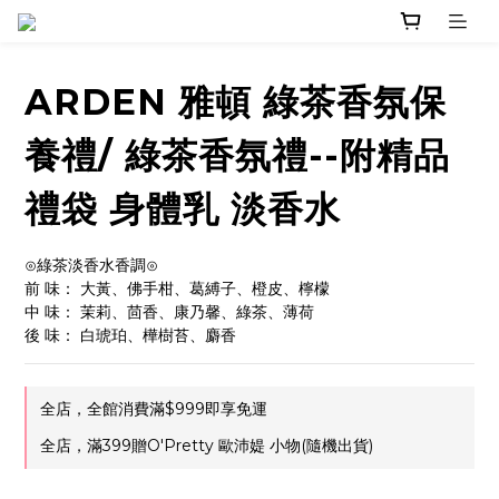
ARDEN 雅頓 綠茶香氛保
養禮/ 綠茶香氛禮--附精品
禮袋 身體乳 淡香水
⊙綠茶淡香水香調⊙
前 味： 大黃、佛手柑、葛縛子、橙皮、檸檬
中 味： 茉莉、茴香、康乃馨、綠茶、薄荷
後 味： 白琥珀、樺樹苔、麝香
全店，全館消費滿$999即享免運
全店，滿399贈O'Pretty 歐沛媞 小物(隨機出貨)