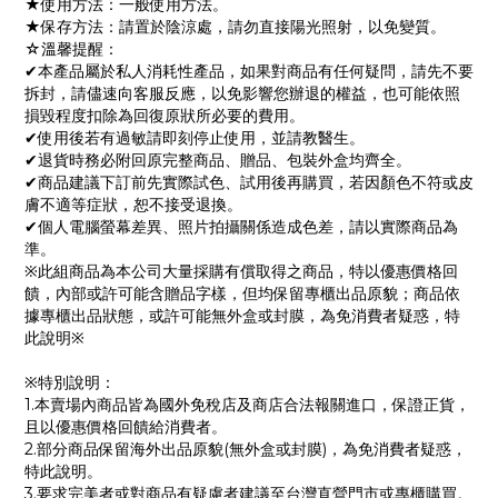
★使用方法：一般使用方法。
★保存方法：請置於陰涼處，請勿直接陽光照射，以免變質。
☆溫馨提醒：
✔本產品屬於私人消耗性產品，如果對商品有任何疑問，請先不要
拆封，請儘速向客服反應，以免影響您辦退的權益，也可能依照
損毀程度扣除為回復原狀所必要的費用。
✔使用後若有過敏請即刻停止使用，並請教醫生。
✔退貨時務必附回原完整商品、贈品、包裝外盒均齊全。
✔商品建議下訂前先實際試色、試用後再購買，若因顏色不符或皮
膚不適等症狀，恕不接受退換。
✔個人電腦螢幕差異、照片拍攝關係造成色差，請以實際商品為
準。
※此組商品為本公司大量採購有償取得之商品，特以優惠價格回
饋，內部或許可能含贈品字樣，但均保留專櫃出品原貌；商品依
據專櫃出品狀態，或許可能無外盒或封膜，為免消費者疑惑，特
此說明※
※特別說明：
1.本賣場內商品皆為國外免稅店及商店合法報關進口，保證正貨，
且以優惠價格回饋給消費者。
2.部分商品保留海外出品原貌(無外盒或封膜)，為免消費者疑惑，
特此說明。
3.要求完美者或對商品有疑慮者建議至台灣直營門市或專櫃購買。