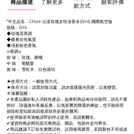
商品描述
了解更多
顧客評價
款方式
"中文品名：Chloe 沁漾玫瑰女性淡香水(5ml)-國際航空版
規格：5ml
◆玫瑰花香調
◆優雅女性氣質
◆清新粉色香氛
⊙香調⊙
前 味： 玫瑰、蜜橘
中 味： 黑醋栗
後 味： 雪松木、白色琥珀
★使用方式：一般使用方式。
★保存方法：請置於陰涼處，請勿直接陽光照射，以免變質。
☆溫馨提醒：
✔本產品屬於私人消耗性產品，如果對商品有任何疑問，請先不要
拆封，請儘速向客服反應，以免影響您辦退的權益，也可能依照
損毀程度扣除為回復原狀所必要的費用。
✔使用後若有過敏請即刻停止使用，並請教醫生。
✔退貨時務必附回原完整商品、贈品、包裝外盒均齊全。
✔商品建議下訂前先實際試色、試用後再購買，若因顏色不符或皮