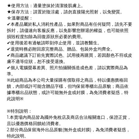
★使用方法：適量塗抹於清潔後肌膚上。
★保存方法：請置於陰涼處，請勿直接陽光照射，以免變質。
☆溫馨提醒：
✔本產品屬於私人消耗性產品，如果對商品有任何疑問，請先不要
拆封，請儘速向客服反應，以免影響您辦退的權益，也可能依照
損毀程度扣除為回復原狀所必要的費用。
✔使用後若有過敏請即刻停止使用，並請教醫生。
✔退貨時務必附回原完整商品、贈品、包裝外盒均齊全。
✔商品建議下訂前先實際試色、試用後再購買，若因顏色不符或皮
膚不適等症狀，恕不接受退換。
✔個人電腦螢幕差異、照片拍攝關係造成色差，請以實際商品為
準。
※此組商品為本公司大量採購有償取得之商品，特以優惠價格回
饋，內部或許可能含贈品字樣，但均保留專櫃出品原貌；商品依
據專櫃出品狀態，或許可能無外盒或封膜，為免消費者疑惑，特
此說明※
※特別說明：
1.本賣場內商品皆為國外免稅店及商店合法報關進口，保證正貨，
且以優惠價格回饋給消費者。
2.部分商品保留海外出品原貌(無外盒或封膜)，為免消費者疑惑，
特此說明。