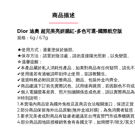
商品描述
Dior 迪奧 超完美亮妍腮紅-多色可選-國際航空版
規格：6g / 6.7g
★使用方式：適量塗抹於臉部。
★保存方法：請置於陰涼處，請勿直接陽光照射，以免變質。
☆溫馨提醒：
✔本產品屬於私人消耗性產品，如果對商品有任何疑問，請先
✔使用後若有過敏請即刻停止使用，並請教醫生。
✔退貨時務必附回原完整商品、贈品、包裝外盒均齊全。
✔商品建議下訂前先實際試色、試用後再購買，若因顏色不符
✔個人電腦螢幕差異、照片拍攝關係造成色差，請以實際商品為
※特別說明：
1.本賣場內商品皆為國外免稅店及商店合法報關進口，保證正
2.部分商品保留海外出品原貌(無外盒或封膜)，為免消費者疑惑
3.要求完美者或對商品有疑慮者建議至台灣直營門市或專櫃購買
4.部分商品因地區授權銷售會有各國文字，如簡體字/韓文/英