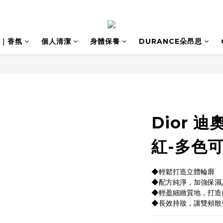
｜香氛
個人清潔
身體保養
DURANCE朵昂思
Dior 
紅-多色
◆輕鬆打造立體輪廓
◆配方純淨，加強保濕
◆輕盈細緻質地，打造
◆長效持妝，讓雙頰散