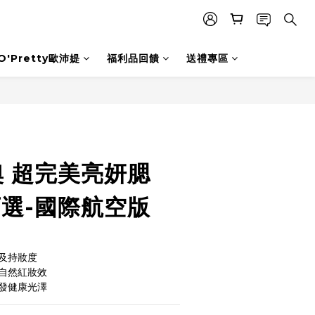
O'Pretty歐沛媞
福利品回饋
送禮專區
迪奧 超完美亮妍腮
可選-國際航空版
及持妝度
自然紅妝效
發健康光澤