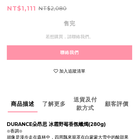
NT$1,111
NT$2,080
售完
若想購買，請聯絡我們。
聯絡我們
加入追蹤清單
送貨及付
商品描述
了解更多
顧客評價
款方式
DURANCE朵昂思 冰霜野莓香氛蠟燭(280g)
⊙香調⊙
就像是漫步走在森林中，四周飄來籠罩在白蒙蒙大雪中的酸甜果