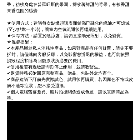
香，彷彿身處在普羅旺斯的果園，採收著鮮甜的莓果，有被香甜
果香包圍的感覺
★使用方式：建議每次點燃須讓表面鋪滿已融化的蠟油才可熄滅
(至少點燃一小時)，讓室內空氣流通後再繼續使用。
★保存方法：請置於陰涼處，請勿直接陽光照射，以免變質。
☆溫馨提醒：
✔本產品屬於私人消耗性產品，如果對商品有任何疑問，請先不要
拆封，請儘速向客服反應，以免影響您辦退的權益，也可能依照
損毀程度扣除為回復原狀所必要的費用。
✔使用後若有過敏請即刻停止使用，並請教醫生。
✔退貨時務必附回原完整商品、贈品、包裝外盒均齊全。
✔商品建議下訂前先實際試色、試用後再購買，若因顏色不符或皮
膚不適等症狀，恕不接受退換。
✔個人電腦螢幕差異、照片拍攝關係造成色差，請以實際商品為
準。