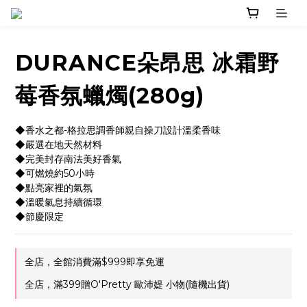
DURANCE朵昂思 冰霜野
莓香氛蠟燭(280g)
◆香水之都-格拉思調香師親自操刀設計溫柔香味
◆嚴選在地天然材料
◆完美封存南法美好香氣
◆可燃燒約50小時
◆點亮家裡的氣氛
◆溫暖氣息持續循環
◆節慶限定
全店，全館消費滿$999即享免運
全店，滿399贈O'Pretty 歐沛媞 小物(隨機出貨)