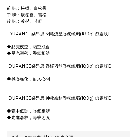
前 味：松樹、白松香
中 味：廣藿香、雪松
後 味：冷杉、苔癬
-DURANCE朵昂思 閃耀流星香氛蠟燭(180g)-節慶版E
◆點亮夜空，願望成香
◆星光灑落，香氣相隨
-DURANCE朵昂思 香橘巧韻香氛蠟燭(180g)-節慶版E
◆橘香融化，甜入心間
-DURANCE朵昂思 神秘森林香氛蠟燭(180g)-節慶版E
◆森中低語，香氣相隨
◆走進森林，尋香之境