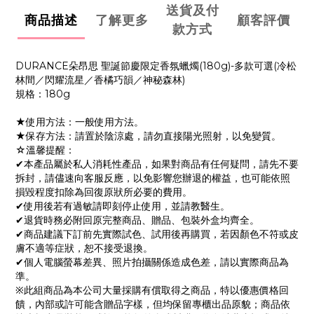
送貨及付
商品描述
了解更多
顧客評價
款方式
DURANCE朵昂思 聖誕節慶限定香氛蠟燭(180g)-多款可選(冷松
林間／閃耀流星／香橘巧韻／神秘森林)
規格：180g
★使用方法：一般使用方法。
★保存方法：請置於陰涼處，請勿直接陽光照射，以免變質。
☆溫馨提醒：
✔本產品屬於私人消耗性產品，如果對商品有任何疑問，請先不要
拆封，請儘速向客服反應，以免影響您辦退的權益，也可能依照
損毀程度扣除為回復原狀所必要的費用。
✔使用後若有過敏請即刻停止使用，並請教醫生。
✔退貨時務必附回原完整商品、贈品、包裝外盒均齊全。
✔商品建議下訂前先實際試色、試用後再購買，若因顏色不符或皮
膚不適等症狀，恕不接受退換。
✔個人電腦螢幕差異、照片拍攝關係造成色差，請以實際商品為
準。
※此組商品為本公司大量採購有償取得之商品，特以優惠價格回
饋，內部或許可能含贈品字樣，但均保留專櫃出品原貌；商品依