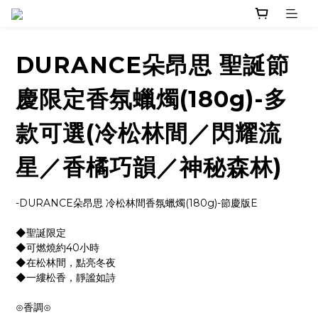
DURANCE朵昂思 聖誕節
慶限定香氛蠟燭(180g)-多
款可選(冷松林間／閃耀流
星／香橘巧韻／神秘森林)
-DURANCE朵昂思 冷松林間香氛蠟燭(180g)-節慶版E
◆聖誕限定
◆可燃燒約40小時
◆在松林間，點亮冬夜
◆一縷松香，靜謐如詩
⊙香調⊙