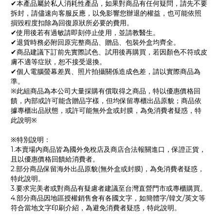
✔本產品屬於私人消耗性產品，如果對商品有任何疑問，請先不要
拆封，請儘速向客服反應，以免影響您辦退的權益，也可能依照
損毀程度扣除為回復原狀所必要的費用。
✔使用後若有過敏請即刻停止使用，並請教醫生。
✔退貨時務必附回原完整商品、贈品、包裝外盒均齊全。
✔商品建議下訂前先實際試色、試用後再購買，若因顏色不符或皮
膚不適等症狀，恕不接受退換。
✔個人電腦螢幕差異、照片拍攝關係造成色差，請以實際商品為
準。
※此組商品為本公司大量採購有償取得之商品，特以優惠價格回
饋，內部或許可能含贈品字樣，但均保留專櫃出品原貌；商品依
據專櫃出品狀態，或許可能無外盒或封膜，為免消費者疑惑，特
此說明※
※特別說明：
1.本賣場內商品皆為國外免稅店及商店合法報關進口，保證正貨，
且以優惠價格回饋給消費者。
2.部分商品保留海外出品原貌(無外盒或封膜)，為免消費者疑惑，
特此說明。
3.要求完美者或對商品有疑慮者建議至台灣直營門市或專櫃購買。
4.部分商品因地區授權銷售會有各國文字，如簡體字/韓文/英文等
符合當地文字印刷介紹，為避免消費者疑惑，特此說明。