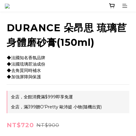
DURANCE 朵昂思 琉璃苣
身體磨砂膏(150ml)
◆法國知名香氛品牌
◆法國琉璃苣油成份
◆去角質同時補水 
◆加強屏障與保護
全店，全館消費滿$999即享免運
全店，滿399贈O'Pretty 歐沛媞 小物(隨機出貨)
NT$720
NT$900