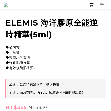
ELEMIS 海洋膠原全能逆
時精華(5ml)
◆公司貨
◆小藍寶
◆輕盈水乳質地
◆強化肌膚屏障
◆有效恢復肌膚彈力
全店，全館消費滿$999即享免運
全店，滿399贈O'Pretty 歐沛媞 小物(隨機出貨)
NT$355
NT$850