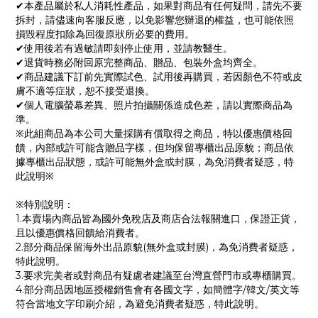
✔本產品屬於私人消耗性產品，如果對商品有任何疑問，請先不要
拆封，請儘速向客服反應，以免影響您辦退的權益，也可能依照
損毀程度扣除為回復原狀所必要的費用。
✔使用後若有過敏請即刻停止使用，並請教醫生。
✔退貨時務必附回原完整商品、贈品、包裝外盒均齊全。
✔商品建議下訂前先實際試色、試用後再購買，若因顏色不符或皮
膚不適等症狀，恕不接受退換。
✔個人電腦螢幕差異、照片拍攝關係造成色差，請以實際商品為
準。
※此組商品為本公司大量採購有償取得之商品，特以優惠價格回
饋，內部或許可能含贈品字樣，但均保留專櫃出品原貌；商品依
據專櫃出品狀態，或許可能無外盒或封膜，為免消費者疑惑，特
此說明※
※特別說明：
1.本賣場內商品皆為國外免稅店及商店合法報關進口，保證正貨，
且以優惠價格回饋給消費者。
2.部分商品保留海外出品原貌(無外盒或封膜)，為免消費者疑惑，
特此說明。
3.要求完美者或對商品有疑慮者建議至台灣直營門市或專櫃購買。
4.部分商品因地區授權銷售會有各國文字，如簡體字/韓文/英文等
符合當地文字印刷介紹，為避免消費者疑惑，特此說明。