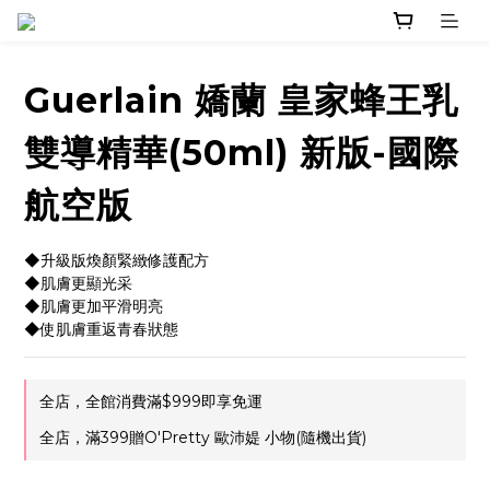
Guerlain 嬌蘭 皇家蜂王乳
雙導精華(50ml) 新版-國際
航空版
◆升級版煥顏緊緻修護配方
◆肌膚更顯光采
◆肌膚更加平滑明亮
◆使肌膚重返青春狀態
全店，全館消費滿$999即享免運
全店，滿399贈O'Pretty 歐沛媞 小物(隨機出貨)