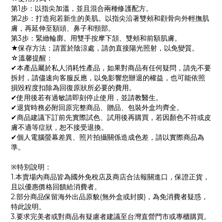
第1步：以指尖加溫，並且混合兩種修護配方。
第2步：打造宛若新生的美肌。以指尖沿著雙頰和顴骨向外輕撫肌
膚，再延伸至額頭、鼻子和頸部。
第3步：緊緻輪廓。用雙手按摩下頷、雙頰和前額肌膚。
★保存方法：請置於陰涼處，請勿直接陽光照射，以免變質。
☆溫馨提醒：
✔本產品屬於私人消耗性產品，如果對商品有任何疑問，請先不要
拆封，請儘速向客服反應，以免影響您辦退的權益，也可能依照
損毀程度扣除為回復原狀所必要的費用。
✔使用後若有過敏請即刻停止使用，並請教醫生。
✔退貨時務必附回原完整商品、贈品、包裝外盒均齊全。
✔商品建議下訂前先實際試色、試用後再購買，若因顏色不符或皮
膚不適等症狀，恕不接受退換。
✔個人電腦螢幕差異、照片拍攝關係造成色差，請以實際商品為
準。
※特別說明：
1.本賣場內商品皆為國外免稅店及商店合法報關進口，保證正貨，
且以優惠價格回饋給消費者。
2.部分商品保留海外出品原貌(無外盒或封膜)，為免消費者疑惑，
特此說明。
3.要求完美者或對商品有疑慮者建議至台灣直營門市或專櫃購買。