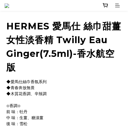
HERMES 愛馬仕 絲巾甜薑
女性淡香精 Twilly Eau
Ginger(7.5ml)-香水航空
版
◆愛馬仕絲巾香氛系列
◆青春奔放無畏
◆木質花香調、辛辣調
⊙香調⊙
前 味：牡丹
中 味：生薑、糖漬薑
後 味：雪松