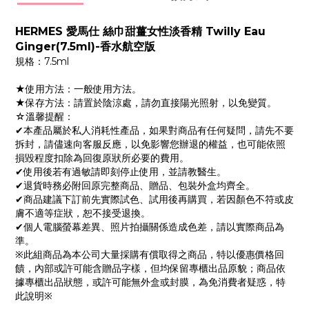
HERMES 愛馬仕 絲巾甜薑女性淡香精 Twilly Eau
Ginger(7.5ml)-香水航空版
規格：7.5ml
★使用方法：一般使用方法。
★保存方法：請置於陰涼處，請勿直接陽光照射，以免變質。
☆溫馨提醒：
✔本產品屬於私人消耗性產品，如果對商品有任何疑問，請先不要
拆封，請儘速向客服反應，以免影響您辦退的權益，也可能依照
損毀程度扣除為回復原狀所必要的費用。
✔使用後若有過敏請即刻停止使用，並請教醫生。
✔退貨時務必附回原完整商品、贈品、包裝外盒均齊全。
✔商品建議下訂前先實際試色、試用後再購買，若因顏色不符或皮
膚不適等症狀，恕不接受退換。
✔個人電腦螢幕差異、照片拍攝關係造成色差，請以實際商品為
準。
※此組商品為本公司大量採購有償取得之商品，特以優惠價格回
饋，內部或許可能含贈品字樣，但均保留專櫃出品原貌；商品依
據專櫃出品狀態，或許可能無外盒或封膜，為免消費者疑惑，特
此說明※