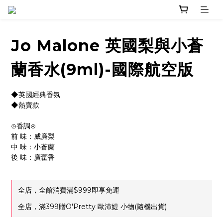
Jo Malone 英國梨與小蒼
蘭香水(9ml)-國際航空版
◆英國經典香氛
◆熱賣款
⊙香調⊙
前 味：威廉梨
中 味：小蒼蘭
後 味：廣藿香
全店，全館消費滿$999即享免運
全店，滿399贈O'Pretty 歐沛媞 小物(隨機出貨)