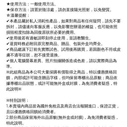
★使用方法：一般使用方法。
★保存方法：請置於陰涼處，請勿直接陽光照射，以免變質。
☆溫馨提醒：
✔本產品屬於私人消耗性產品，如果對商品有任何疑問，請先不要
拆封，請儘速向客服反應，以免影響您辦退的權益，也可能依照
損毀程度扣除為回復原狀所必要的費用。
✔使用後若有過敏請即刻停止使用，並請教醫生。
✔退貨時務必附回原完整商品、贈品、包裝外盒均齊全。
✔商品建議下訂前先實際試色、試用後再購買，若因顏色不符或皮
膚不適等症狀，恕不接受退換。
✔個人電腦螢幕差異、照片拍攝關係造成色差，請以實際商品為
準。
※此組商品為本公司大量採購有償取得之商品，特以優惠價格回
饋，內部或許可能含贈品字樣，但均保留專櫃出品原貌；商品依
據專櫃出品狀態，或許可能無外盒或封膜，為免消費者疑惑，特
此說明※
※特別說明：
1.本賣場內商品皆為國外免稅店及商店合法報關進口，保證正貨，
且以優惠價格回饋給消費者。
2.部分商品保留海外出品原貌(無外盒或封膜)，為免消費者疑惑，
特此說明。