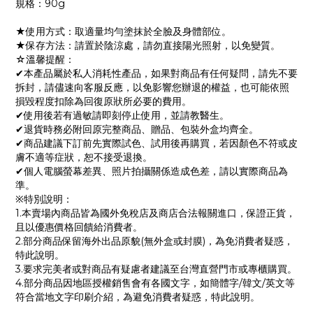
規格：90g
★使用方式：取適量均勻塗抹於全臉及身體部位。
★保存方法：請置於陰涼處，請勿直接陽光照射，以免變質。
☆溫馨提醒：
✔本產品屬於私人消耗性產品，如果對商品有任何疑問，請先不要
拆封，請儘速向客服反應，以免影響您辦退的權益，也可能依照
損毀程度扣除為回復原狀所必要的費用。
✔使用後若有過敏請即刻停止使用，並請教醫生。
✔退貨時務必附回原完整商品、贈品、包裝外盒均齊全。
✔商品建議下訂前先實際試色、試用後再購買，若因顏色不符或皮
膚不適等症狀，恕不接受退換。
✔個人電腦螢幕差異、照片拍攝關係造成色差，請以實際商品為
準。
※特別說明：
1.本賣場內商品皆為國外免稅店及商店合法報關進口，保證正貨，
且以優惠價格回饋給消費者。
2.部分商品保留海外出品原貌(無外盒或封膜)，為免消費者疑惑，
特此說明。
3.要求完美者或對商品有疑慮者建議至台灣直營門市或專櫃購買。
4.部分商品因地區授權銷售會有各國文字，如簡體字/韓文/英文等
符合當地文字印刷介紹，為避免消費者疑惑，特此說明。