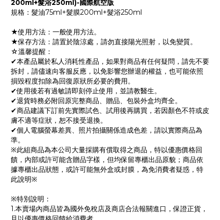
200ml+髮浴250ml)-國際航空版
規格：髮油75ml+髮膜200ml+髮浴250ml
★使用方法：一般使用方法。
★保存方法：請置於陰涼處，請勿直接陽光照射，以免變質。
☆溫馨提醒：
✔本產品屬於私人消耗性產品，如果對商品有任何疑問，請先不要
拆封，請儘速向客服反應，以免影響您辦退的權益，也可能依照
損毀程度扣除為回復原狀所必要的費用。
✔使用後若有過敏請即刻停止使用，並請教醫生。
✔退貨時務必附回原完整商品、贈品、包裝外盒均齊全。
✔商品建議下訂前先實際試色、試用後再購買，若因顏色不符或皮
膚不適等症狀，恕不接受退換。
✔個人電腦螢幕差異、照片拍攝關係造成色差，請以實際商品為
準。
※此組商品為本公司大量採購有償取得之商品，特以優惠價格回
饋，內部或許可能含贈品字樣，但均保留專櫃出品原貌；商品依
據專櫃出品狀態，或許可能無外盒或封膜，為免消費者疑惑，特
此說明※
※特別說明：
1.本賣場內商品皆為國外免稅店及商店合法報關進口，保證正貨，
且以優惠價格回饋給消費者。