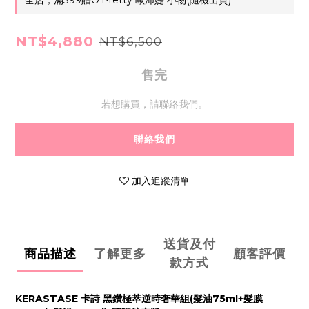
全店，滿399贈O'Pretty 歐沛媞 小物(隨機出貨)
NT$4,880
NT$6,500
售完
若想購買，請聯絡我們。
聯絡我們
加入追蹤清單
送貨及付
商品描述
了解更多
顧客評價
款方式
KERASTASE 卡詩 黑鑽極萃逆時奢華組(髮油75ml+髮膜