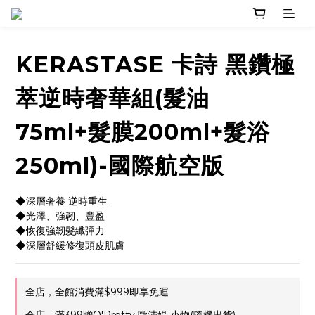
KERASTASE 卡詩 黑鑽極
萃逆時奢華組(髮油
75ml+髮膜200ml+髮浴
250ml)-國際航空版
◆深層奢養 逆時重生
◆光澤、強韌、豐盈
◆恢復強韌髮纖彈力
◆深層舒緩修復頭皮肌膚
全店，全館消費滿$999即享免運