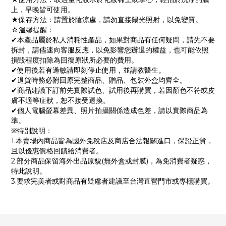
上，早晚皆可使用。
★保存方法：請置於陰涼處，請勿直接陽光照射，以免變質。
☆溫馨提醒：
✔本產品屬於私人消耗性產品，如果對商品有任何疑問，請先不要
拆封，請儘速向客服反應，以免影響您辦退的權益，也可能依照
損毀程度扣除為回復原狀所必要的費用。
✔使用後若有過敏請即刻停止使用，並請教醫生。
✔退貨時務必附回原完整商品、贈品、包裝外盒均齊全。
✔商品建議下訂前先實際試色、試用後再購買，若因顏色不符或皮
膚不適等症狀，恕不接受退換。
✔個人電腦螢幕差異、照片拍攝關係造成色差，請以實際商品為
準。
※特別說明：
1.本賣場內商品皆為國外免稅店及商店合法報關進口，保證正貨，
且以優惠價格回饋給消費者。
2.部分商品保留海外出品原貌(無外盒或封膜)，為免消費者疑惑，
特此說明。
3.要求完美者或對商品有疑慮者建議至台灣直營門市或專櫃購買。