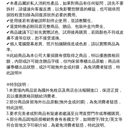
✔本產品屬於私人消耗性產品，如果對商品有任何疑問，請先不要
拆封，請儘速向客服反應，以免影響您辦退的權益，也可能依照
損毀程度扣除為回復原狀所必要的費用。
✔使用後若有過敏請即刻停止使用，並請教醫生。
✔退貨時務必附回原完整商品、贈品、包裝外盒均齊全。
✔商品建議下訂前先實際試色、試用後再購買，若因顏色不符或皮
膚不適等症狀，恕不接受退換。
✔個人電腦螢幕差異、照片拍攝關係造成色差，請以實際商品為
準。
※此組商品為本公司大量採購有償取得之商品，特以優惠價格回
饋，內部或許可能含贈品字樣，但均保留專櫃出品原貌；商品依
據專櫃出品狀態，或許可能無外盒或封膜，為免消費者疑惑，特
此說明※
※特別說明：
1.本賣場內商品皆為國外免稅店及商店合法報關進口，保證正貨，
且以優惠價格回饋給消費者。
2.部分商品保留海外出品原貌(無外盒或封膜)，為免消費者疑惑，
特此說明。
3.要求完美者或對商品有疑慮者建議至台灣直營門市或專櫃購買。
4.部分商品因地區授權銷售會有各國文字，如簡體字/韓文/英文等
符合當地文字印刷介紹，為避免消費者疑惑，特此說明。