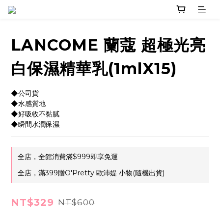
LANCOME 蘭蔻 超極光亮
白保濕精華乳(1mlX15)
◆公司貨
◆水感質地
◆好吸收不黏膩
◆瞬間水潤保濕
全店，全館消費滿$999即享免運
全店，滿399贈O'Pretty 歐沛媞 小物(隨機出貨)
NT$329
NT$600