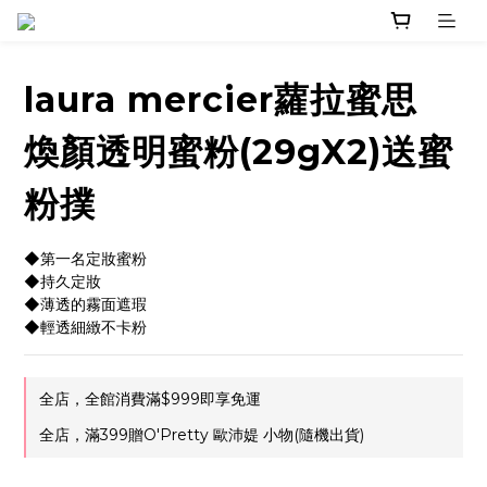
laura mercier蘿拉蜜思
煥顏透明蜜粉(29gX2)送蜜
粉撲
◆第一名定妝蜜粉
◆持久定妝
◆薄透的霧面遮瑕
◆輕透細緻不卡粉
全店，全館消費滿$999即享免運
全店，滿399贈O'Pretty 歐沛媞 小物(隨機出貨)