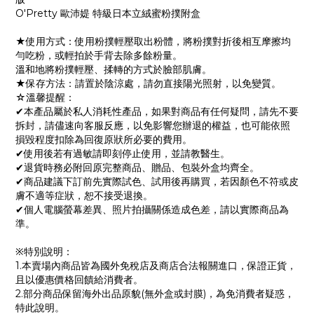
O'Pretty 歐沛媞 特級日本立絨蜜粉撲附盒
★使用方式：使用粉撲輕壓取出粉體，將粉撲對折後相互摩擦均
勻吃粉，或輕拍於手背去除多餘粉量。
溫和地將粉撲輕壓、揉轉的方式於臉部肌膚。
★保存方法：請置於陰涼處，請勿直接陽光照射，以免變質。
☆溫馨提醒：
✔本產品屬於私人消耗性產品，如果對商品有任何疑問，請先不要
拆封，請儘速向客服反應，以免影響您辦退的權益，也可能依照
損毀程度扣除為回復原狀所必要的費用。
✔使用後若有過敏請即刻停止使用，並請教醫生。
✔退貨時務必附回原完整商品、贈品、包裝外盒均齊全。
✔商品建議下訂前先實際試色、試用後再購買，若因顏色不符或皮
膚不適等症狀，恕不接受退換。
✔個人電腦螢幕差異、照片拍攝關係造成色差，請以實際商品為
準。
※特別說明：
1.本賣場內商品皆為國外免稅店及商店合法報關進口，保證正貨，
且以優惠價格回饋給消費者。
2.部分商品保留海外出品原貌(無外盒或封膜)，為免消費者疑惑，
特此說明。