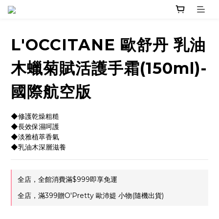
L'OCCITANE 歐舒丹 乳油
木蠟菊賦活護手霜(150ml)-
國際航空版
◆修護乾燥粗糙
◆長效保濕呵護
◆淡雅植萃香氣
◆乳油木深層滋養
全店，全館消費滿$999即享免運
全店，滿399贈O'Pretty 歐沛媞 小物(隨機出貨)