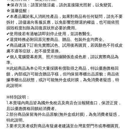
★保存方法：請置於陰涼處，請勿直接陽光照射，以免變質。
☆溫馨提醒：
✔本產品屬於私人消耗性產品，如果對商品有任何疑問，請先不要
拆封，請儘速向客服反應，以免影響您辦退的權益，也可能依照
損毀程度扣除為回復原狀所必要的費用。
✔使用後若有過敏請即刻停止使用，並請教醫生。
✔退貨時務必附回原完整商品、贈品、包裝外盒均齊全。
✔商品建議下訂前先實際試色、試用後再購買，若因顏色不符或皮
膚不適等症狀，恕不接受退換。
✔個人電腦螢幕差異、照片拍攝關係造成色差，請以實際商品為
準。
※此組商品為本公司大量採購有償取得之商品，特以優惠價格回
饋，內部或許可能含贈品字樣，但均保留專櫃出品原貌；商品依
據專櫃出品狀態，或許可能無外盒或封膜，為免消費者疑惑，特
此說明※
※特別說明：
1.本賣場內商品皆為國外免稅店及商店合法報關進口，保證正貨，
且以優惠價格回饋給消費者。
2.部分商品保留海外出品原貌(無外盒或封膜)，為免消費者疑惑，
特此說明。
3.要求完美者或對商品有疑慮者建議至台灣直營門市或專櫃購買。