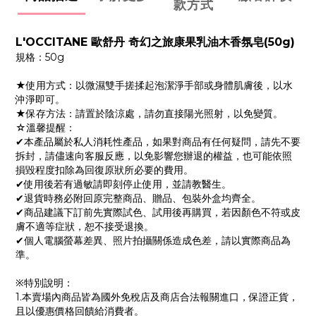
款方式
L'OCCITANE 歐舒丹 奇幻之旅康果乳油木香氛皂(50g)
規格：50g
★使用方式：以微濕雙手搓揉起泡潔淨手部或身體肌膚後，以水
沖淨即可。
★保存方法：請置於陰涼處，請勿直接陽光照射，以免變質。
☆溫馨提醒：
✔本產品屬於私人消耗性產品，如果對商品有任何疑問，請先不要
拆封，請儘速向客服反應，以免影響您辦退的權益，也可能依照
損毀程度扣除為回復原狀所必要的費用。
✔使用後若有過敏請即刻停止使用，並請教醫生。
✔退貨時務必附回原完整商品、贈品、包裝外盒均齊全。
✔商品建議下訂前先實際試色、試用後再購買，若因顏色不符或皮
膚不適等症狀，恕不接受退換。
✔個人電腦螢幕差異、照片拍攝關係造成色差，請以實際商品為
準。
※特別說明：
1.本賣場內商品皆為國外免稅店及商店合法報關進口，保證正貨，
且以優惠價格回饋給消費者。