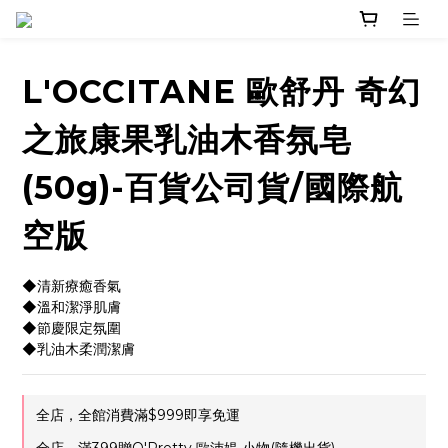
L'OCCITANE 歐舒丹 奇幻
之旅康果乳油木香氛皂
(50g)-百貨公司貨/國際航
空版
◆清新療癒香氣
◆溫和潔淨肌膚
◆節慶限定氛圍
◆乳油木柔潤潔膚
全店，全館消費滿$999即享免運