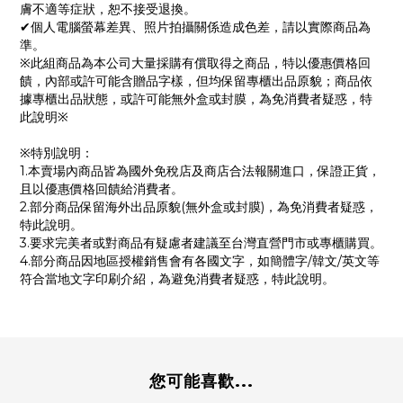
膚不適等症狀，恕不接受退換。
✔個人電腦螢幕差異、照片拍攝關係造成色差，請以實際商品為
準。
※此組商品為本公司大量採購有償取得之商品，特以優惠價格回
饋，內部或許可能含贈品字樣，但均保留專櫃出品原貌；商品依
據專櫃出品狀態，或許可能無外盒或封膜，為免消費者疑惑，特
此說明※
※特別說明：
1.本賣場內商品皆為國外免稅店及商店合法報關進口，保證正貨，
且以優惠價格回饋給消費者。
2.部分商品保留海外出品原貌(無外盒或封膜)，為免消費者疑惑，
特此說明。
3.要求完美者或對商品有疑慮者建議至台灣直營門市或專櫃購買。
4.部分商品因地區授權銷售會有各國文字，如簡體字/韓文/英文等
符合當地文字印刷介紹，為避免消費者疑惑，特此說明。
您可能喜歡...