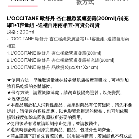
款方式
L'OCCITANE 歐舒丹 杏仁極緻緊膚凝霜(200ml)/補充
罐1+1容量組 -送禮自用兩相宜-百貨公司貨
規格：200ml
-L'OCCITANE 歐舒丹 杏仁極緻緊膚凝霜1+1容量組 -送禮自用兩
相宜
1.L'OCCITANE 歐舒丹 杏仁極緻緊膚凝霜(200ml) 
2.L'OCCITANE 歐舒丹 杏仁極緻緊膚凝霜補充罐(200ml) 
3.L'OCCITANE 歐舒丹 品牌提袋(25X11X24cm)
★使用方法：早晚取適量塗抹於身體肌膚按摩至吸收，可特別加
強容易乾燥的身體部位。
★保存方法：請置於陰涼處，請勿直接陽光照射，以免變質。
☆溫馨提醒：
✔本產品屬於私人消耗性產品，如果對商品有任何疑問，請先不要
拆封，請儘速向客服反應，以免影響您辦退的權益，也可能依照
損毀程度扣除為回復原狀所必要的費用。
✔使用後若有過敏請即刻停止使用，並請教醫生。
✔退貨時務必附回原完整商品、贈品、包裝外盒均齊全。
✔商品建議下訂前先實際試色、試用後再購買，若因顏色不符或皮