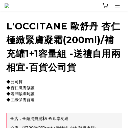
L'OCCITANE 歐舒丹 杏仁
極緻緊膚凝霜(200ml)/補
充罐1+1容量組 -送禮自用兩
相宜-百貨公司貨
◆公司貨
◆杏仁滋養修護
◆奢潤緊緻呵護
◆曲線保養首選
全店，全館消費滿$999即享免運