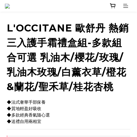
L'OCCITANE 歐舒丹 熱銷
三入護手霜禮盒組-多款組
合可選 乳油木/櫻花/玫瑰/
乳油木玫瑰/白薰衣草/橙花
&蘭花/聖禾草/桂花杏桃
◆法式奢華手部保養
◆質地輕盈好吸收
◆多款經典香氣隨心選
◆送禮自用兩相宜