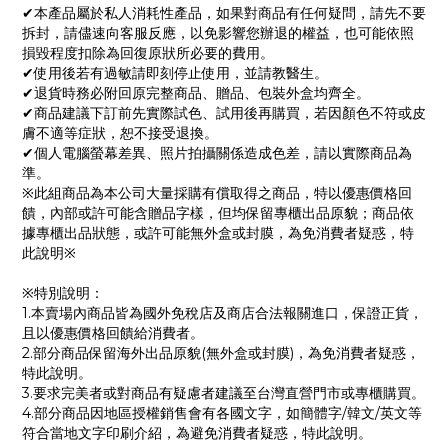
✔本產品屬於私人消耗性產品，如果對商品有任何疑問，請先不要
拆封，請儘速向客服反應，以免影響您辦退的權益，也可能依照
損毀程度扣除為回復原狀所必要的費用。
✔使用後若有過敏請即刻停止使用，並請教醫生。
✔退貨時務必附回原完整商品、贈品、包裝外盒均齊全。
✔商品建議下訂前先實際試色、試用後再購買，若因顏色不符或皮
膚不適等症狀，恕不接受退換。
✔個人電腦螢幕差異、照片拍攝關係造成色差，請以實際商品為
準。
※此組商品為本公司大量採購有償取得之商品，特以優惠價格回
饋，內部或許可能含贈品字樣，但均保留專櫃出品原貌；商品依
據專櫃出品狀態，或許可能無外盒或封膜，為免消費者疑惑，特
此說明※
※特別說明：
1.本賣場內商品皆為國外免稅店及商店合法報關進口，保證正貨，
且以優惠價格回饋給消費者。
2.部分商品保留海外出品原貌(無外盒或封膜)，為免消費者疑惑，
特此說明。
3.要求完美者或對商品有疑慮者建議至台灣直營門市或專櫃購買。
4.部分商品因地區授權銷售會有各國文字，如簡體字/韓文/英文等
符合當地文字印刷介紹，為避免消費者疑惑，特此說明。