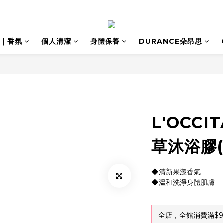
｜香氛
個人清潔
身體保養
DURANCE朵昂思
L'OCCI
草沐浴膠(2
◆清新果漾香氣
◆溫和洗淨身體肌膚
全店，全館消費滿$9