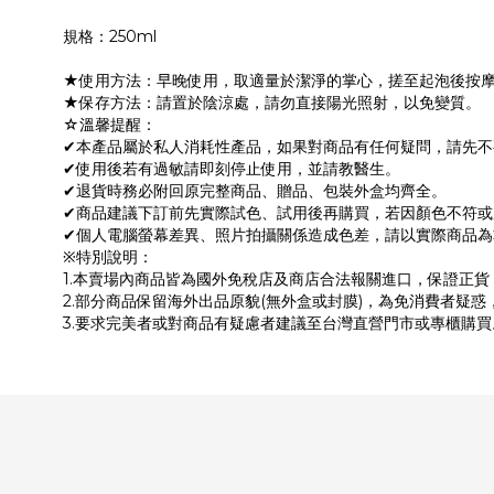
規格：250ml
★使用方法：早晚使用，取適量於潔淨的掌心，搓至起泡後按
★保存方法：請置於陰涼處，請勿直接陽光照射，以免變質。
☆溫馨提醒：
✔本產品屬於私人消耗性產品，如果對商品有任何疑問，請先
✔使用後若有過敏請即刻停止使用，並請教醫生。
✔退貨時務必附回原完整商品、贈品、包裝外盒均齊全。
✔商品建議下訂前先實際試色、試用後再購買，若因顏色不符
✔個人電腦螢幕差異、照片拍攝關係造成色差，請以實際商品為
※特別說明：
1.本賣場內商品皆為國外免稅店及商店合法報關進口，保證正
2.部分商品保留海外出品原貌(無外盒或封膜)，為免消費者疑惑
3.要求完美者或對商品有疑慮者建議至台灣直營門市或專櫃購買