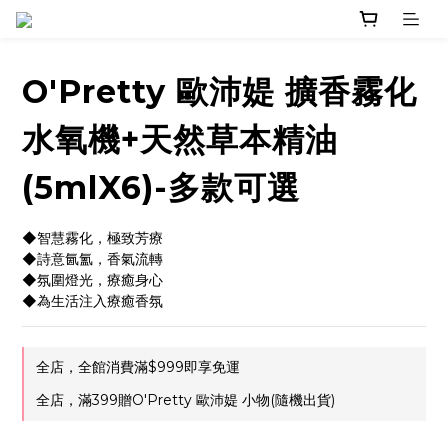
O'Pretty 歐沛媞 擴香霧化
水氧機+天然草本精油
(5mlX6)-多款可選
◆智慧霧化，極致芳療
◆詩意氤氳，香氣流轉
◆氛圍燈光，療癒身心
◆為生活注入療癒香氛
全店，全館消費滿$999即享免運
全店，滿399贈O'Pretty 歐沛媞 小物(隨機出貨)