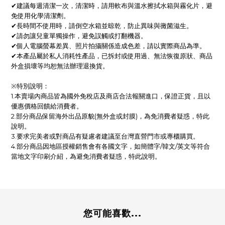
✔
建議每週清潔一次，清潔時，請用軟布與溫水擦拭水箱與霧化片，避
免使用化學清潔劑。
✔
長時間不使用時，請倒空水箱並晾乾，防止異味與黴菌滋生。
✔
請勿讓兒童單獨操作，避免誤觸或打翻機器。
✔
個人電腦螢幕差異、照片拍攝關係造成色差，請以實際商品為準。
✔
本產品屬於私人消耗性產品，已拆封或使用過、無法恢復原狀、商品
外盒損壞等均恕無法辦理退換貨。
※特別說明：
1.本賣場內商品皆為國外免稅店及商店合法報關進口，保證正貨，且以
優惠價格回饋給消費者。
2.部分商品保留海外出品原貌(無外盒或封膜)，為免消費者疑惑，特此
說明。
3.要求完美者或對商品有疑慮者建議至台灣直營門市或專櫃購買。
4.部分商品因地區授權銷售會有各國文字，如簡體字/韓文/英文等符合
當地文字印刷介紹，為避免消費者疑惑，特此說明。
您可能喜歡...