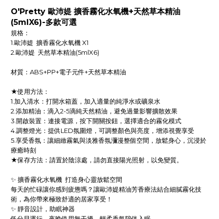
O'Pretty 歐沛媞 擴香霧化水氧機+天然草本精油
(5mlX6)-多款可選
規格：
1.歐沛媞 擴香霧化水氧機 X1
2.歐沛媞 天然草本精油(5mlX6)
材質：ABS+PP+電子元件+天然草本精油
★使用方法：
1.加入清水：打開水箱蓋，加入適量的純淨水或礦泉水
2.添加精油：滴入2-5滴純天然精油，避免過量影響擴散效果
3.開啟裝置：連接電源，按下開關按鈕，選擇適合的霧化模式
4.調整燈光：提供LED氛圍燈，可調整顏色與亮度，增添視覺享受
5.享受香氛：讓細緻霧氣與淡雅香氛瀰漫整個空間，放鬆身心，沉浸於
療癒時刻
★保存方法：請置於陰涼處，請勿直接陽光照射，以免變質。
✨ 擴香霧化水氧機 打造身心靈放鬆空間
每天的忙碌讓你感到疲憊嗎？讓歐沛媞精油芳香療法結合細膩霧化技
術，為你帶來極致舒適的居家享受！
✨ 靜音設計，助眠神器
低分貝運行，夜晚使用無干擾，輕柔香氣陪伴入眠。