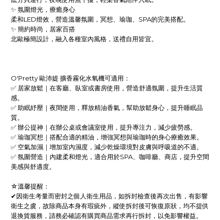
✨ 氛圍燈光，療癒身心
柔和LED燈效，營造溫馨氛圍，冥想、瑜珈、SPA的完美搭配。
✨ 簡約時尚，居家百搭
北歐極簡設計，融入各種室內風格，送禮自用皆宜。
O'Pretty 歐沛媞 擴香霧化水氧機可適用：
✅ 居家放鬆｜在客廳、臥室或書房使用，營造舒適氛圍，提升生活質
感。
✅ 助眠紓壓｜夜間使用，釋放精油香氣，幫助放鬆身心，提升睡眠品
質。
✅ 辦公提神｜在辦公桌或會議室使用，提升專注力，減少疲勞感。
✅ 瑜珈冥想｜搭配合適的精油，增強冥想與瑜珈時的身心療癒效果。
✅ 空氣加濕｜增加室內濕度，減少乾燥環境對皮膚與呼吸道的不適。
✅ 氛圍營造｜內建柔和燈光，適合用於SPA、咖啡廳、商店，提升空間
美感與舒適度。
☆溫馨提醒：
✔
因衛生考量而密封之個人衛生用品，如拆封檢查後再次出售，有影響
衛生之虞，故除商品本身有瑕疵外，縱使拆封後可恢復原狀，均不提供
退換貨服務，請務必確認有購買商品需求再行拆封，以免影響權益。