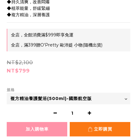
◆持久清爽，改善悶癢
◆植萃能量，舒緩緊繃
◆複方精油，深層養護
全店，全館消費滿$999即享免運
全店，滿399贈O'Pretty 歐沛媞 小物(隨機出貨)
NT$2,100
NT$799
規格
加入購物車
立即購買