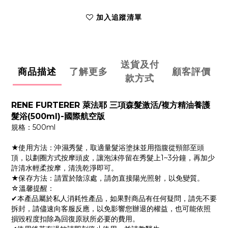
加入追蹤清單
送貨及付
商品描述
了解更多
顧客評價
款方式
RENE FURTERER 萊法耶 三項森髮激活/複方精油養護
髮浴(500ml)-國際航空版
規格：500ml
★使用方法：沖濕秀髮，取適量髮浴塗抹並用指腹從頸部至頭
頂，以劃圈方式按摩頭皮，讓泡沫停留在秀髮上1~3分鐘，再加少
許清水輕柔按摩，清洗乾淨即可。
★保存方法：請置於陰涼處，請勿直接陽光照射，以免變質。
☆溫馨提醒：
✔本產品屬於私人消耗性產品，如果對商品有任何疑問，請先不要
拆封，請儘速向客服反應，以免影響您辦退的權益，也可能依照
損毀程度扣除為回復原狀所必要的費用。