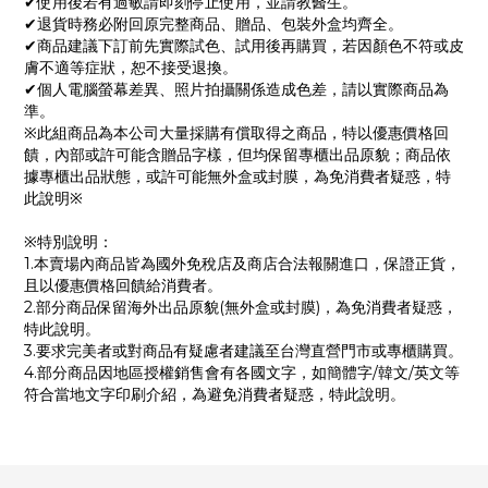
✔使用後若有過敏請即刻停止使用，並請教醫生。
✔退貨時務必附回原完整商品、贈品、包裝外盒均齊全。
✔商品建議下訂前先實際試色、試用後再購買，若因顏色不符或皮
膚不適等症狀，恕不接受退換。
✔個人電腦螢幕差異、照片拍攝關係造成色差，請以實際商品為
準。
※此組商品為本公司大量採購有償取得之商品，特以優惠價格回
饋，內部或許可能含贈品字樣，但均保留專櫃出品原貌；商品依
據專櫃出品狀態，或許可能無外盒或封膜，為免消費者疑惑，特
此說明※
※特別說明：
1.本賣場內商品皆為國外免稅店及商店合法報關進口，保證正貨，
且以優惠價格回饋給消費者。
2.部分商品保留海外出品原貌(無外盒或封膜)，為免消費者疑惑，
特此說明。
3.要求完美者或對商品有疑慮者建議至台灣直營門市或專櫃購買。
4.部分商品因地區授權銷售會有各國文字，如簡體字/韓文/英文等
符合當地文字印刷介紹，為避免消費者疑惑，特此說明。