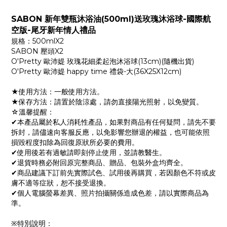
SABON 新年雙瓶沐浴油(500ml)送玫瑰沐浴球-國際航
空版-尾牙新年情人禮品
規格：500mlX2
SABON 壓頭X2
O'Pretty 歐沛媞 玫瑰花細柔起泡沐浴球(13cm)(隨機出貨)
O'Pretty 歐沛媞 happy time 禮袋-大(36X25X12cm)
★使用方法：一般使用方法。
★保存方法：請置於陰涼處，請勿直接陽光照射，以免變質。
☆溫馨提醒：
✔本產品屬於私人消耗性產品，如果對商品有任何疑問，請先不要
拆封，請儘速向客服反應，以免影響您辦退的權益，也可能依照
損毀程度扣除為回復原狀所必要的費用。
✔使用後若有過敏請即刻停止使用，並請教醫生。
✔退貨時務必附回原完整商品、贈品、包裝外盒均齊全。
✔商品建議下訂前先實際試色、試用後再購買，若因顏色不符或皮
膚不適等症狀，恕不接受退換。
✔個人電腦螢幕差異、照片拍攝關係造成色差，請以實際商品為
準。
※特別說明：