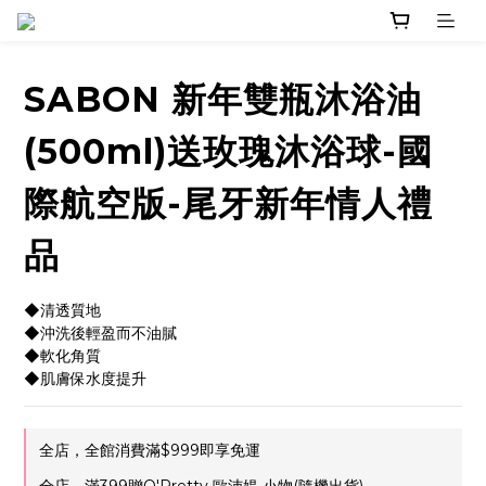
SABON 新年雙瓶沐浴油
(500ml)送玫瑰沐浴球-國
際航空版-尾牙新年情人禮
品
◆清透質地
◆沖洗後輕盈而不油膩
◆軟化角質
◆肌膚保水度提升
全店，全館消費滿$999即享免運