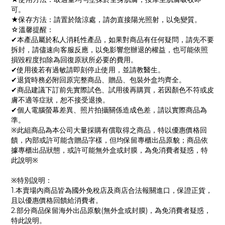
可。
★保存方法：請置於陰涼處，請勿直接陽光照射，以免變質。
☆溫馨提醒：
✔本產品屬於私人消耗性產品，如果對商品有任何疑問，請先不要
拆封，請儘速向客服反應，以免影響您辦退的權益，也可能依照
損毀程度扣除為回復原狀所必要的費用。
✔使用後若有過敏請即刻停止使用，並請教醫生。
✔退貨時務必附回原完整商品、贈品、包裝外盒均齊全。
✔商品建議下訂前先實際試色、試用後再購買，若因顏色不符或皮
膚不適等症狀，恕不接受退換。
✔個人電腦螢幕差異、照片拍攝關係造成色差，請以實際商品為
準。
※此組商品為本公司大量採購有償取得之商品，特以優惠價格回
饋，內部或許可能含贈品字樣，但均保留專櫃出品原貌；商品依
據專櫃出品狀態，或許可能無外盒或封膜，為免消費者疑惑，特
此說明※
※特別說明：
1.本賣場內商品皆為國外免稅店及商店合法報關進口，保證正貨，
且以優惠價格回饋給消費者。
2.部分商品保留海外出品原貌(無外盒或封膜)，為免消費者疑惑，
特此說明。