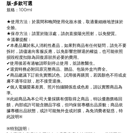
版-多款可選
規格：100ml
★使用方法：於晨間和晚間使用化妝水後，取適量細緻地塗抹於
全臉。
★保存方法：請置於陰涼處，請勿直接陽光照射，以免變質。
☆溫馨提醒：
✔本產品屬於私人消耗性產品，如果對商品有任何疑問，請先不要
拆封，請儘速向客服反應，以免影響您辦退的權益，也可能依照
損毀程度扣除為回復原狀所必要的費用。
✔使用後若有過敏請即刻停止使用，並請教醫生。
✔退貨時務必附回原完整商品、贈品、包裝外盒均齊全。
✔商品建議下訂前先實際試色、試用後再購買，若因顏色不符或皮
膚不適等症狀，恕不接受退換。
✔個人電腦螢幕差異、照片拍攝關係造成色差，請以實際商品為
準。
※此組商品為本公司大量採購有償取得之商品，特以優惠價格回
饋，內部或許可能含贈品字樣，但均保留專櫃出品原貌；商品依
據專櫃出品狀態，或許可能無外盒或封膜，為免消費者疑惑，特
此說明※
※特別說明：