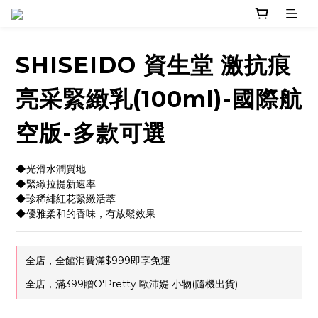
SHISEIDO 資生堂 激抗痕
亮采緊緻乳(100ml)-國際航
空版-多款可選
◆光滑水潤質地
◆緊緻拉提新速率
◆珍稀緋紅花緊緻活萃
◆優雅柔和的香味，有放鬆效果
全店，全館消費滿$999即享免運
全店，滿399贈O'Pretty 歐沛媞 小物(隨機出貨)