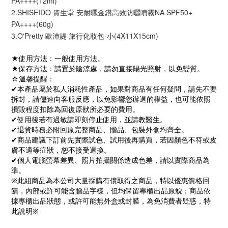
PA++++(12ml)
2.SHISEIDO 資生堂 安耐曬金鑽高效防曬噴霧NA SPF50+ 
PA++++(60g)
3.O'Pretty 歐沛媞 旅行化妝包-小(4X11X15cm)
★使用方法：一般使用方法。
★保存方法：請置於陰涼處，請勿直接陽光照射，以免變質。
☆溫馨提醒：
✔本產品屬於私人消耗性產品，如果對商品有任何疑問，請先不要
拆封，請儘速向客服反應，以免影響您辦退的權益，也可能依照
損毀程度扣除為回復原狀所必要的費用。
✔使用後若有過敏請即刻停止使用，並請教醫生。
✔退貨時務必附回原完整商品、贈品、包裝外盒均齊全。
✔商品建議下訂前先實際試色、試用後再購買，若因顏色不符或皮
膚不適等症狀，恕不接受退換。
✔個人電腦螢幕差異、照片拍攝關係造成色差，請以實際商品為
準。
※此組商品為本公司大量採購有償取得之商品，特以優惠價格回
饋，內部或許可能含贈品字樣，但均保留專櫃出品原貌；商品依
據專櫃出品狀態，或許可能無外盒或封膜，為免消費者疑惑，特
此說明※