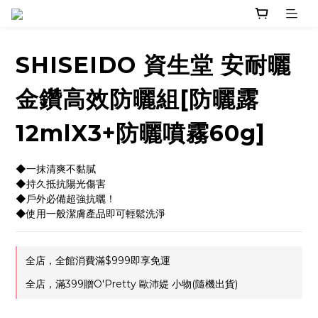
SHISEIDO 資生堂 安耐曬
金鑽高效防曬組[防曬露
12mlX3+防曬噴霧60g]
◆一抹清爽不黏膩
◆持久抵抗陽光傷害
◆戶外必備超強抗曬！
◆使用一般潔膚產品即可輕鬆洗淨
全店，全館消費滿$999即享免運
全店，滿399贈O'Pretty 歐沛媞 小物(隨機出貨)