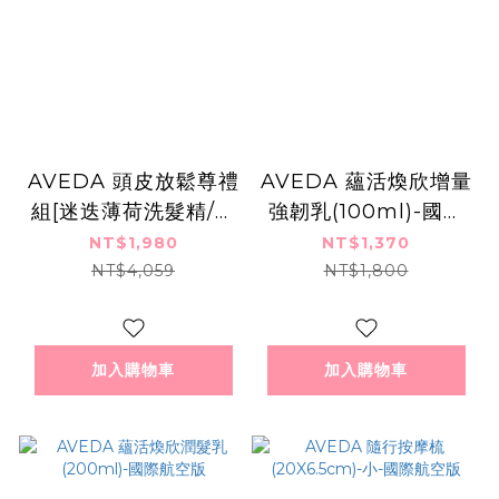
AVEDA 頭皮放鬆尊禮
AVEDA 蘊活煥欣增量
組[迷迭薄荷洗髮精/純
強韌乳(100ml)-國際
香洗髮菁
航空版
NT$1,980
NT$1,370
(1000ml)+隨行按摩
NT$4,059
NT$1,800
梳]-送禮必備組
加入購物車
加入購物車