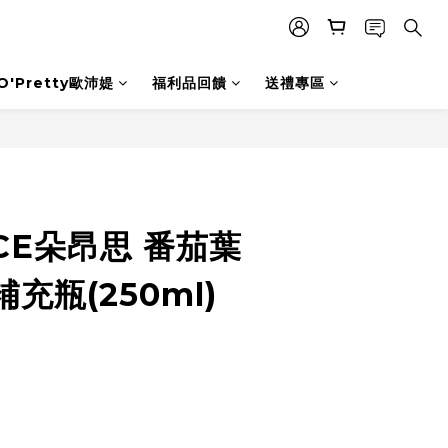
O'Pretty歐沛媞
福利品回饋
送禮專區
CE朵昂思 番茄葉
充瓶(250ml)