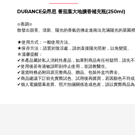
DURANCE朵昂思 番茄葉大地擴香補充瓶(250ml)
⊙香調⊙
散發出甜美、清新、陽光的香氣彷彿走進南法充滿陽光的菜園
★使用方式：一般使用方法。
★保存方法：請置於陰涼處，請勿直接陽光照射，以免變質。
☆溫馨提醒：
✔本產品屬於私人消耗性產品，如果對商品有任何疑問，請先
✔使用後若有過敏請即刻停止使用，並請教醫生。
✔退貨時務必附回原完整商品、贈品、包裝外盒均齊全。
✔商品建議下訂前先實際試色、試用後再購買，若因顏色不符
✔個人電腦螢幕差異、照片拍攝關係造成色差，請以實際商品為