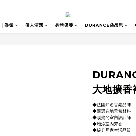
｜香氛
個人清潔
身體保養
DURANCE朵昂思
DURAN
大地擴香補
◆法國知名香氛品牌
◆嚴選在地天然材料
◆嗅覺的室內設計師
◆增添室內芳香
◆提升居家生活品質