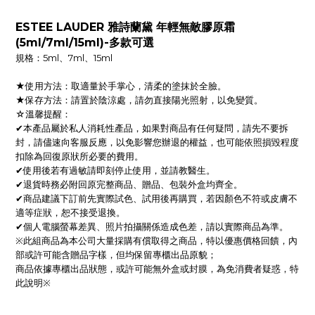
ESTEE LAUDER 雅詩蘭黛 年輕無敵膠原霜
(5ml/7ml/15ml)-多款可選
規格：5ml、7ml、15ml
★使用方法：取適量於手掌心，清柔的塗抹於全臉。
★保存方法：請置於陰涼處，請勿直接陽光照射，以免變質。
☆溫馨提醒：
✔本產品屬於私人消耗性產品，如果對商品有任何疑問，請先不要拆
封，請儘速向客服反應，以免影響您辦退的權益，也可能依照損毀程度
扣除為回復原狀所必要的費用。
✔使用後若有過敏請即刻停止使用，並請教醫生。
✔退貨時務必附回原完整商品、贈品、包裝外盒均齊全。
✔商品建議下訂前先實際試色、試用後再購買，若因顏色不符或皮膚不
適等症狀，恕不接受退換。
✔個人電腦螢幕差異、照片拍攝關係造成色差，請以實際商品為準。
※此組商品為本公司大量採購有償取得之商品，特以優惠價格回饋，內
部或許可能含贈品字樣，但均保留專櫃出品原貌；
商品依據專櫃出品狀態，或許可能無外盒或封膜，為免消費者疑惑，特
此說明※