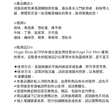
⊙產品概念⊙
清新的柑苔果香調爽朗而舒服，適合香水入門使用者，前味帶入
緩，整體而言是一款流暢度極佳的香水，值得推薦給您！
⊙香調⊙
前味：青蘋果、雪松葉、佛手柑
中味：丁香、鼠尾草、天竺葵
後味：橡樹苔、檀香、香根草、雪松木
⊙瓶身設計⊙
Hugo Boss 在1995年推出新款男性香水Hugo For 
的香水。這瓶香水的瓶身設計以軍用水壺為靈感來源，是不是
★使用方式：直接噴撒於手挽內側或耳後肌膚，即可享受芳香
★保存方法：請置於陰涼處，請勿直接陽光照射，以免變質。
☆溫馨提醒：
✔本產品屬於私人消耗性產品，如果對商品有任何疑問，請先
✔使用後若有過敏請即刻停止使用，並請教醫生。
✔退貨時務必附回原完整商品、贈品、包裝外盒均齊全。
✔商品建議下訂前先實際試色、試用後再購買，若因顏色不符
✔個人電腦螢幕差異、照片拍攝關係造成色差，請以實際商品為