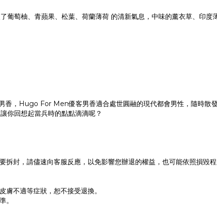
了葡萄柚、青蘋果、松葉、荷蘭薄荷 的清新氣息，中味的薰衣草、印度
Men 優客男香，Hugo For Men優客男香適合處世圓融的現代都會男
又讓你回想起當兵時的點點滴滴呢？
。
不要拆封，請儘速向客服反應，以免影響您辦退的權益，也可能依照損毀
或皮膚不適等症狀，恕不接受退換。
準。