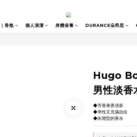
｜香氛
個人清潔
身體保養
DURANCE朵昂思
Hugo B
男性淡香水(
◆芳香果香清新
◆率性又充滿自信
◆休閒型的香水