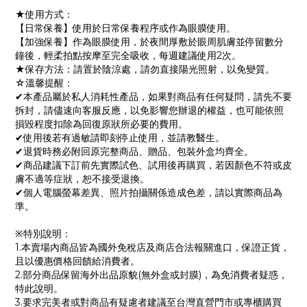
★使用方式：
【日常保養】使用於日常保養程序或作為眼膜使用。
【加強保養】作為眼膜使用，於夜間厚敷於眼周肌膚並停留數分
鐘後，輕柔拍點按摩至完全吸收，每週建議使用2次。
★保存方法：請置於陰涼處，請勿直接陽光照射，以免變質。
☆溫馨提醒：
✔本產品屬於私人消耗性產品，如果對商品有任何疑問，請先不要
拆封，請儘速向客服反應，以免影響您辦退的權益，也可能依照
損毀程度扣除為回復原狀所必要的費用。
✔使用後若有過敏請即刻停止使用，並請教醫生。
✔退貨時務必附回原完整商品、贈品、包裝外盒均齊全。
✔商品建議下訂前先實際試色、試用後再購買，若因顏色不符或皮
膚不適等症狀，恕不接受退換。
✔個人電腦螢幕差異、照片拍攝關係造成色差，請以實際商品為
準。
※特別說明：
1.本賣場內商品皆為國外免稅店及商店合法報關進口，保證正貨，
且以優惠價格回饋給消費者。
2.部分商品保留海外出品原貌(無外盒或封膜)，為免消費者疑惑，
特此說明。
3.要求完美者或對商品有疑慮者建議至台灣直營門市或專櫃購買