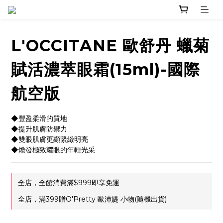
L'OCCITANE 歐舒丹 蠟菊
賦活濃萃眼霜(15ml)-國際
航空版
◆豐盈柔滑的質地
◆提升肌膚防禦力
◆雙眼肌膚更顯緊緻明亮
◆煥發極致耀眼的年輕光采
全店，全館消費滿$999即享免運
全店，滿399贈O'Pretty 歐沛媞 小物(隨機出貨)