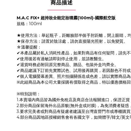
商品描述
M.A.C FIX+ 超持妝全能定妝噴霧(100ml)-國際航空版
規格：100ml
★使用方法：舉起瓶子，距離臉部半個手肘距離，閉上眼睛，
★保存方法：請置於陰涼處，請勿直接陽光照射，以免變質。
☆溫馨提醒：
✔本產品屬於私人消耗性產品，如果對商品有任何疑問，請先
✔使用後若有過敏請即刻停止使用，並請教醫生。
✔退貨時務必附回原完整商品、贈品、包裝外盒均齊全。
✔商品建議下訂前先實際試色、試用後再購買，若因顏色不符
✔個人電腦螢幕差異、照片拍攝關係造成色差，請以實際商品為
※此組商品為本公司大量採購有償取得之商品，特以優惠價格回
※特別說明：
1.本賣場內商品皆為國外免稅店及商店合法報關進口，保證正
2.部分商品保留海外出品原貌(無外盒或封膜)，為免消費者疑惑
3.要求完美者或對商品有疑慮者建議至台灣直營門市或專櫃購買
4.部分商品因地區授權銷售會有各國文字，如簡體字/韓文/英