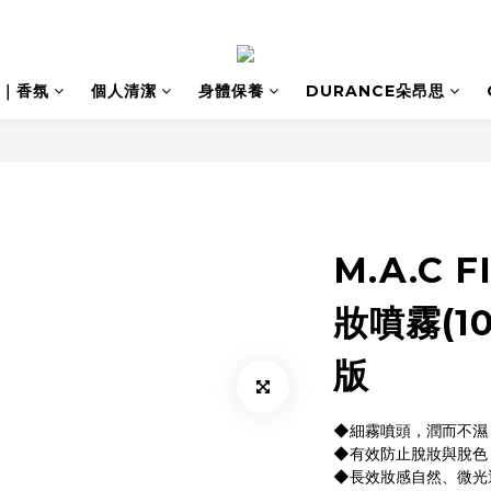
｜香氛
個人清潔
身體保養
DURANCE朵昂思
M.A.C 
妝噴霧(1
版
◆細霧噴頭，潤而不濕
◆有效防止脫妝與脫色
◆長效妝感自然、微光