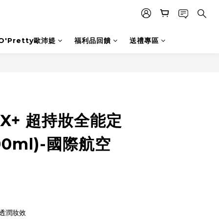
O'Pretty歐沛媞
福利品回饋
送禮專區
立即購買
FIX+ 超持妝全能定
00ml)-國際航空
透潤妝效