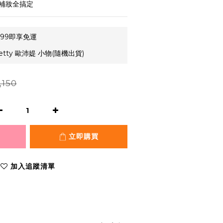
補妝全搞定
99即享免運
etty 歐沛媞 小物(隨機出貨)
,150
立即購買
加入追蹤清單