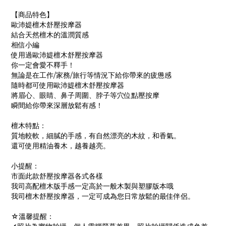
【商品特色】
歐沛媞檀木舒壓按摩器
結合天然檀木的溫潤質感
相信小編
使用過歐沛媞檀木舒壓按摩器
你一定會愛不釋手！
無論是在工作/家務/旅行等情況下給你帶來的疲憊感
隨時都可使用歐沛媞檀木舒壓按摩器
將眉心、眼睛、鼻子周圍、脖子等穴位點壓按摩
瞬間給你帶來深層放鬆有感！
檀木特點：
質地較軟，細膩的手感，有自然漂亮的木紋，和香氣。
還可使用精油養木，越養越亮。
小提醒：
市面此款舒壓按摩器各式各樣
我司高配檀木版手感一定高於一般木製與塑膠版本哦
我司檀木舒壓按摩器，一定可成為您日常放鬆的最佳伴侶。
☆溫馨提醒：