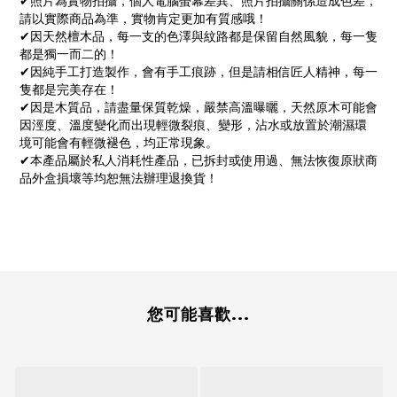
✔照片為實物拍攝，個人電腦螢幕差異、照片拍攝關係造成色差，
請以實際商品為準，實物肯定更加有質感哦！
✔因天然檀木品，每一支的色澤與紋路都是保留自然風貌，每一隻
都是獨一而二的！
✔因純手工打造製作，會有手工痕跡，但是請相信匠人精神，每一
隻都是完美存在！
✔因是木質品，請盡量保質乾燥，嚴禁高溫曝曬，天然原木可能會
因涇度、溫度變化而出現輕微裂痕、變形，沾水或放置於潮濕環
境可能會有輕微褪色，均正常現象。
✔本產品屬於私人消耗性產品，已拆封或使用過、無法恢復原狀商
品外盒損壞等均恕無法辦理退換貨！
您可能喜歡...