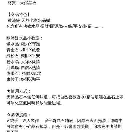
材質：天然晶石
【商品特色】
歐沛媞 天然七彩水晶樹
包含所有功效水晶:招財/開運/好人緣/平安/納福.............
歐沛媞水晶小教室：
紫水晶: 權力X守護
青金石: 和平X啟發
綠松石: 聚財X平安
粉水晶: 人緣X愛情
紅瑪瑙: 自信X熱情
虎眼石: 招財X氣場
東陵玉: 好運X和平
★使用方式：
天然晶石本無任何味道，可把自己喜歡香水/精油噴灑在晶石上即
可淨化空氣同時釋放能量磁場。
☆溫馨提醒：
✔純手工匠人製作， 底部為晶石鋪底，因晶石表面光滑，運輸中
可能會有小碎晶石掉落，但是不影響整體美觀，追求完美者請斟