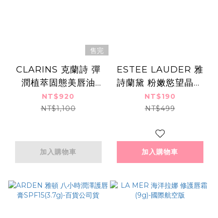
售完
CLARINS 克蘭詩 彈
ESTEE LAUDER 雅
潤植萃固態美唇油
詩蘭黛 粉嫩慾望晶透
(2.9g)-國際航空版-多
潤唇膏(1.6g)#04 紅
NT$920
NT$190
款可選
寶石
NT$1,100
NT$499
加入購物車
加入購物車