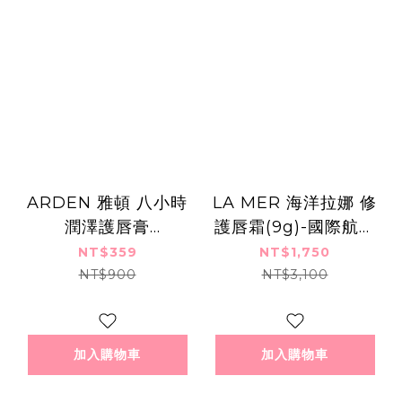
ARDEN 雅頓 八小時
LA MER 海洋拉娜 修
潤澤護唇膏
護唇霜(9g)-國際航空
SPF15(3.7g)-百貨公
版
NT$359
NT$1,750
司貨
NT$900
NT$3,100
加入購物車
加入購物車