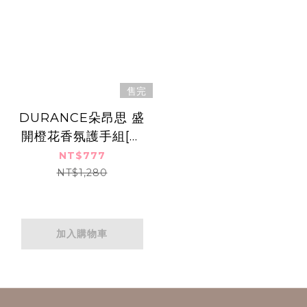
售完
DURANCE朵昂思 盛
開橙花香氛護手組[枕
頭香水+護手霜]
NT$777
NT$1,280
加入購物車