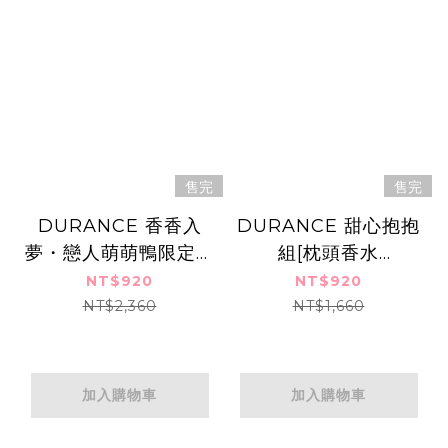
售完
售完
DURANCE 香香入
DURANCE 甜心抱抱
夢・戀人萌萌鴨限定組
組[枕頭香水
[枕頭香水
(50ml)x2+舒適抱枕-
NT$920
NT$920
(50ml)x2+萌萌鴨絨
珍奶(小)]-情人節獻禮
NT$2,360
NT$1,660
毛玩偶]-情人節獻禮
多款任選
多款任選
加入購物車
加入購物車