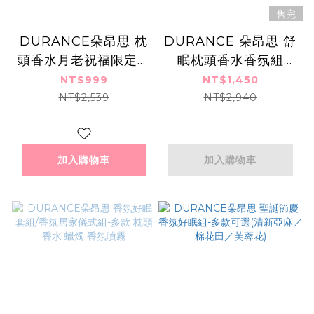
售完
DURANCE朵昂思 枕
DURANCE 朵昂思 舒
頭香水月老祝福限定禮
眠枕頭香水香氛組
盒--多款任選[枕頭香
(50ml×2＋擴香組)-多
NT$999
NT$1,450
水(50ml)X2+月老擴
款可選
NT$2,539
NT$2,940
香石+禮盒]
加入購物車
加入購物車