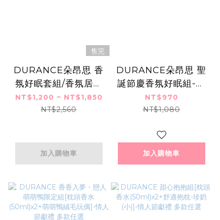
售完
DURANCE朵昂思 香
DURANCE朵昂思 聖
氛好眠套組/香氛居家
誕節慶香氛好眠組-多
儀式組-多款 枕頭香水
款可選(清新亞麻／棉
NT$1,200 ~ NT$1,850
NT$970
蠟燭 香氛噴霧
花田／芙蓉花)
NT$2,560
NT$1,080
加入購物車
加入購物車