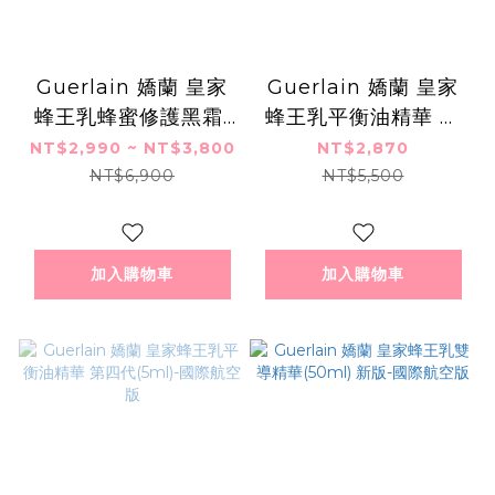
Guerlain 嬌蘭 皇家
Guerlain 嬌蘭 皇家
蜂王乳蜂蜜修護黑霜/
蜂王乳平衡油精華 第
蜂蜜修護白霜/蜂潤修
四代(50ml)-國際航空
NT$2,990 ~ NT$3,800
NT$2,870
護白霜(50ml)-國際航
版
NT$6,900
NT$5,500
空版-多款
加入購物車
加入購物車