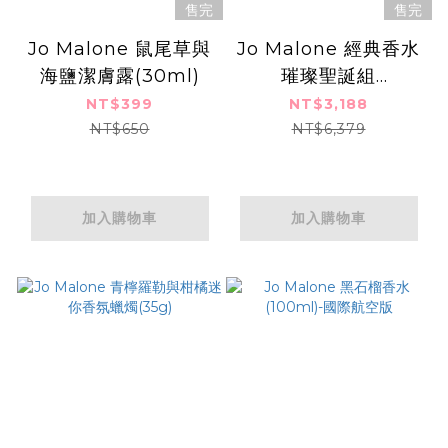
售完
售完
Jo Malone 鼠尾草與
Jo Malone 經典香水
海鹽潔膚露(30ml)
璀璨聖誕組
(100ml+木質擴香擺
NT$399
NT$3,188
飾)-多款
NT$650
NT$6,379
加入購物車
加入購物車