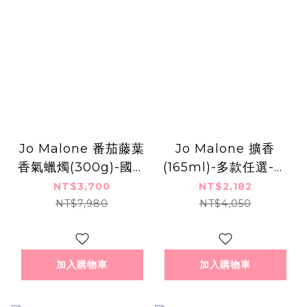
Jo Malone 番茄藤葉
Jo Malone 擴香
香氣蠟燭(300g)-國際
(165ml)-多款任選-國
航空版-別墅香氛蠟燭
際航空版
NT$3,700
NT$2,182
NT$7,980
NT$4,050
加入購物車
加入購物車