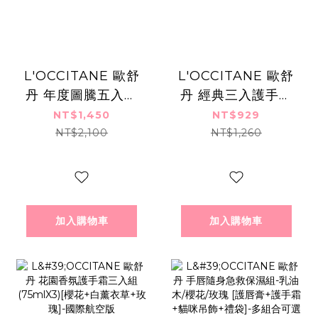
L'OCCITANE 歐舒
L'OCCITANE 歐舒
丹 年度圖騰五入手
丹 經典三入護手霜
霜禮盒(30mlX5)
禮盒組(30mlX3)]-
NT$1,450
NT$929
[乳油木+櫻花+橙花
多組合任選-國際航
NT$2,100
NT$1,260
+玫瑰+白薰衣草]
空版
加入購物車
加入購物車