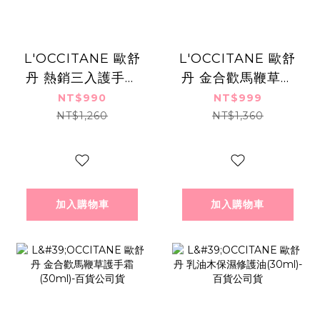
L'OCCITANE 歐舒
L'OCCITANE 歐舒
丹 熱銷三入護手霜
丹 金合歡馬鞭草美
禮盒組-多款組合可
體乳(250ml)-百貨
NT$990
NT$999
選 乳油木/櫻花/玫
公司貨
NT$1,260
NT$1,360
瑰/乳油木玫瑰/白薰
衣草/橙花&蘭花/聖
禾草/桂花杏桃
加入購物車
加入購物車