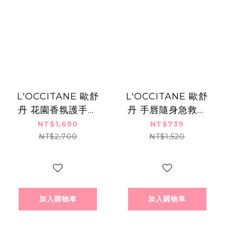
L'OCCITANE 歐舒
L'OCCITANE 歐舒
丹 花園香氛護手霜
丹 手唇隨身急救保
三入組(75mlX3)
濕組-乳油木/櫻花/
NT$1,690
NT$739
[櫻花+白薰衣草+玫
玫瑰 [護唇膏+護手
NT$2,700
NT$1,520
瑰]-國際航空版
霜+貓咪吊飾+禮
袋]-多組合可選
加入購物車
加入購物車