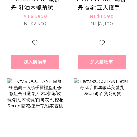
丹 乳油木蠟菊賦活
丹 熱銷五入護手霜
護手霜(150ml)-國
禮盒組-多款組合可
NT$1,850
NT$1,580
際航空版
選 乳油木/櫻花/玫
NT$2,360
NT$2,100
瑰/乳油木玫瑰/白薰
衣草/橙花&蘭花/聖
禾草/桂花杏桃
加入購物車
加入購物車