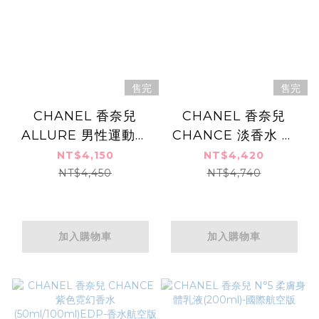
售完
售完
CHANEL 香奈兒
CHANEL 香奈兒
ALLURE 男性運動清
CHANCE 淡香水 綠
新古龍水(100ml)-香
色氣息版/粉紅甜蜜版
NT$4,150
NT$4,420
水航空版
(20mlX3) EDT-國際
NT$4,450
NT$4,740
航空版
加入購物車
加入購物車