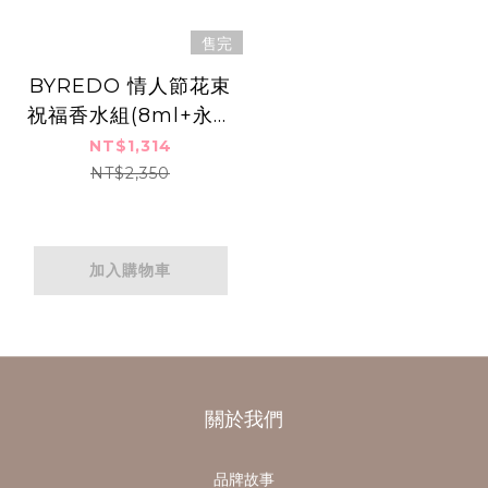
售完
BYREDO 情人節花束
祝福香水組(8ml+永生
花祝福花束+精美禮
NT$1,314
袋)-多款
NT$2,350
加入購物車
關於我們
品牌故事