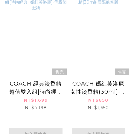
售完
售完
COACH 經典淡香精
COACH 嫣紅芙洛麗
超值雙入組[時尚經典
女性淡香精(30ml)-國
+嫣紅芙洛麗]-母親節
際航空版
NT$1,699
NT$650
獻禮
NT$4,198
NT$1,650