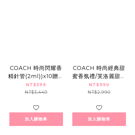
COACH 時尚閃耀香
COACH 時尚經典甜
精針管(2ml))x10贈可
蜜香氛禮/芙洛麗甜蜜
愛香氛擴香掛飾
香氛禮-航空版
NT$599
NT$990
NT$3,440
NT$2,990
加入購物車
加入購物車