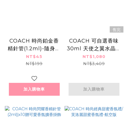
售完
COACH 時尚鉑金香
COACH 可自選香味
精針管(1.2ml)-隨身香
30ml 天使之翼水晶開
水-公司貨
運香氛組 (附秘密花園
NT$45
NT$1,080
禮袋)-國際航空版 送
NT$199
NT$3,409
禮 母親節 節日
加入購物車
加入購物車