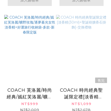
加入購物車
加入購物車
售完
COACH 芙洛麗/時尚
COACH 時尚經典聖
經典/嫣紅芙洛麗/曠野
誕限定禮[淡香精
玫瑰/逐夢暮光女性淡
(30ml)+聖誕樹擴香
NT$999
NT$1,099
香精+好運旅行收納
石掛飾]-交換禮物
NT$2,009
NT$2,678