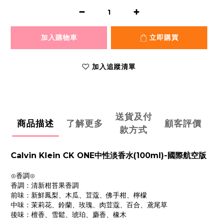
加入購物車
立即購買
加入追蹤清單
送貨及付
商品描述
了解更多
顧客評價
款方式
Calvin Klein CK ONE中性淡香水(100ml)-國際航空版
⊙香調⊙
香調：清新柑苔果香調
前味：新鮮鳳梨、木瓜、荳蔻、佛手柑、檸檬
中味：茉莉花、鈴蘭、玫瑰、肉荳蔻、百合、鳶尾草
後味：檀香、雪鬆、琥珀、麝香、橡木