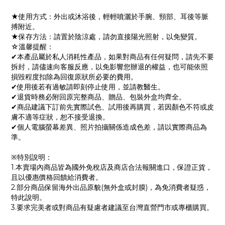
★使用方式：外出或沐浴後，輕輕噴灑於手腕、頸部、耳後等脈
搏附近。
★保存方法：請置於陰涼處，請勿直接陽光照射，以免變質。
☆溫馨提醒：
✔本產品屬於私人消耗性產品，如果對商品有任何疑問，請先不要
拆封，請儘速向客服反應，以免影響您辦退的權益，也可能依照
損毀程度扣除為回復原狀所必要的費用。
✔使用後若有過敏請即刻停止使用，並請教醫生。
✔退貨時務必附回原完整商品、贈品、包裝外盒均齊全。
✔商品建議下訂前先實際試色、試用後再購買，若因顏色不符或皮
膚不適等症狀，恕不接受退換。
✔個人電腦螢幕差異、照片拍攝關係造成色差，請以實際商品為
準。
※特別說明：
1.本賣場內商品皆為國外免稅店及商店合法報關進口，保證正貨，
且以優惠價格回饋給消費者。
2.部分商品保留海外出品原貌(無外盒或封膜)，為免消費者疑惑，
特此說明。
3.要求完美者或對商品有疑慮者建議至台灣直營門市或專櫃購買。