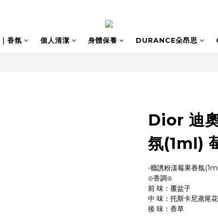
｜香氛
個人清潔
身體保養
DURANCE朵昂思
Dior 
氛(1ml)
-癮誘粉漾莓果香氛(1ml
⊙香調⊙
前 味：覆盆子
中 味：托斯卡尼鳶尾花
後 味：香草