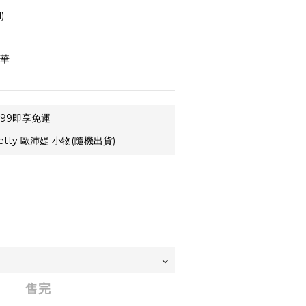
)
精華
99即享免運
etty 歐沛媞 小物(隨機出貨)
售完