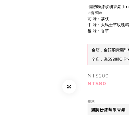
-癮誘粉漾玫瑰香氛(1ml
⊙香調⊙
前 味：荔枝
中 味：大馬士革玫瑰
後 味：香草
全店，全館消費滿$9
全店，滿399贈O'Pr
NT$200
NT$80
規格