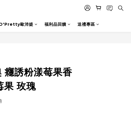
O'Pretty歐沛媞
福利品回饋
送禮專區
迪奧 癮誘粉漾莓果香
 莓果 玫瑰
)