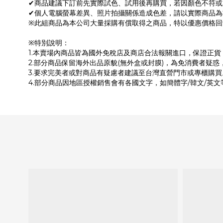
✔商品建議下訂前先實際試色、試用後再購買，若因顏色不符
✔個人電腦螢幕差異、照片拍攝關係造成色差，請以實際商品為
※此組商品為本公司大量採購有償取得之商品，特以優惠價格回
※特別說明：
1.本賣場內商品皆為國外免稅店及商店合法報關進口，保證正
2.部分商品保留海外出品原貌(無外盒或封膜)，為免消費者疑惑
3.要求完美者或對商品有疑慮者建議至台灣直營門市或專櫃購買
4.部分商品因地區授權銷售會有各國文字，如簡體字/韓文/英