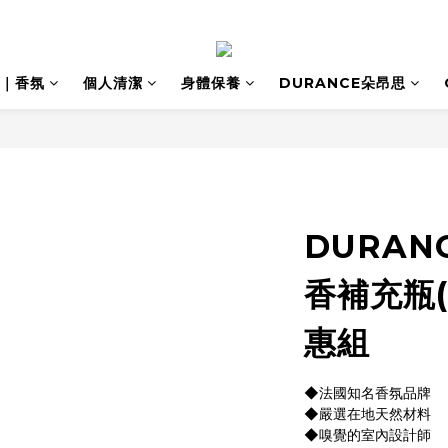
｜香氛
個人清潔
身體保養
DURANCE朵昂思
DURAN
香補充瓶(
惠組
◆法國知名香氛品牌
◆嚴選在地天然材料
◆嗅覺的室內設計師