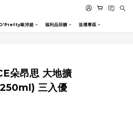
O'Pretty歐沛媞
福利品回饋
送禮專區
立即購買
CE朵昂思 大地擴
250ml) 三入優