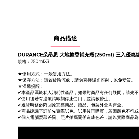
商品描述
DURANCE朵昂思 大地擴香補充瓶(250ml) 三入優惠
規格：250mlX3
★使用方式：一般使用方法。
★保存方法：請置於陰涼處，請勿直接陽光照射，以免變質。
☆溫馨提醒：
✔本產品屬於私人消耗性產品，如果對商品有任何疑問，請先
✔使用後若有過敏請即刻停止使用，並請教醫生。
✔退貨時務必附回原完整商品、贈品、包裝外盒均齊全。
✔商品建議下訂前先實際試色、試用後再購買，若因顏色不符
✔個人電腦螢幕差異、照片拍攝關係造成色差，請以實際商品為