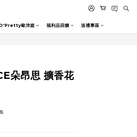
O'Pretty歐沛媞
福利品回饋
送禮專區
立即購買
CE朵昂思 擴香花
氛