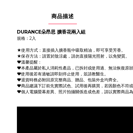
商品描述
DURANCE朵昂思 擴香花兩入組
規格：2入
★使用方式：直接插入擴香瓶中吸取精油，即可享受芳香。
★保存方法：請置於陰涼處，請勿直接陽光照射，以免變質。
❤溫馨提醒：
♥本產品屬於私人消耗性產品，已拆封或使用過、無法恢復原
♥使用後若有過敏請即刻停止使用，並請教醫生。
♥退貨時務必附回原完整商品、贈品、包裝外盒均齊全。
♥商品建議下訂前先實際試色、試用後再購買，若因顏色不符
♥個人電腦螢幕差異、照片拍攝關係造成色差，請以實際商品