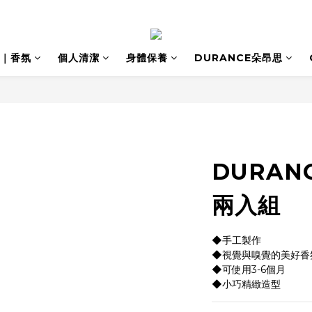
｜香氛
個人清潔
身體保養
DURANCE朵昂思
DURAN
兩入組
◆手工製作
◆視覺與嗅覺的美好香
◆可使用3-6個月
◆小巧精緻造型